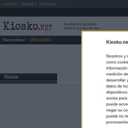
[ español ]
[ english ]
[ français ]
Periódicos de Rusia
Toda la prensa de hoy
Hemeroteca
10/Ene/2010
Kiosko.ne
Nosotros y 
como cookie
información
medición de
Rusia
desarrollar
datos de loc
dispositivo
Últimas notic
socios para
puede acced
España impone co
negar su co
Meloni a quitar
puede no re
procesamien
Sira Rego: "Es 