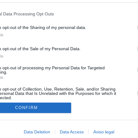
s en cualquier momento entrando de nuevo en este sitio web o visitan
ra algo"
privacidad.
l Data Processing Opt Outs
uta a Schengen: Sánchez responde a Meloni
o opt-out of the Sharing of my personal data.
os y consejos: así se gestó el cruce a Ceuta desde redes sociales
In
 Madrid pone a la venta el ático de lujo de Chamberí por 6,69
o opt-out of the Sale of my Personal Data.
In
 Madrid adjudica por casi 60.000 euros el diseño de la reforma
to opt-out of processing my Personal Data for Targeted
 Puerta del Sol
ing.
In
o opt-out of Collection, Use, Retention, Sale, and/or Sharing
ersonal Data that Is Unrelated with the Purposes for which it
lected.
In
CONFIRM
Data Deletion
Data Access
Aviso legal