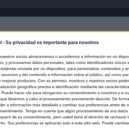
Inicio
África
Asia-Pacífico
Eur
t -
Su privacidad es importante para nosotros
nuestros socios almacenamos o accedemos a información en un disposi
s, y procesamos datos personales, tales como identificadores únicos 
 estándar enviada por un dispositivo, para personalizar contenidos y a
 anuncios y del contenido e información sobre el público, así como pa
 y mejorar productos. Con su permiso, nosotros y nuestros socios podem
alización geográfica precisa e identificación mediante las característic
s. Puede hacer clic para otorgarnos su consentimiento a nosotros y a n
ias
SO
 que llevemos a cabo el procesamiento previamente descrito. De forma 
er a información más detallada y cambiar sus preferencias antes de o
Kio
ntroles a los viajeros procedentes de Italia tras el rechazo de
nsentimiento. Tenga en cuenta que algún procesamiento de sus datos
los
Nav
querir de su consentimiento, pero usted tiene el derecho de rechazar t
del
to. Sus preferencias se aplicarán solo a este sitio web. Puede cambia
incomprensible que 70.000 personas se muevan sin que
SÍ