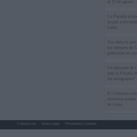
el 15 de agosto:
La Fiscalía actu
acojan a los meno
Ceuta
Vox eleva la pres
los menores de C
gobiernan en coa
Un diputado de 
ante la Fiscalía 
los inmigrantes”
El Gobierno rech
ministros acudan 
de Ceuta
© Kiosko.net
Aviso Legal
Privacidad y Cookies