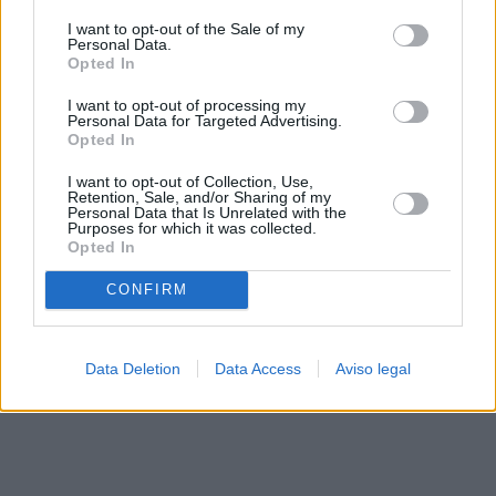
solo a este sitio web. Puede cambiar sus preferencias en
I want to opt-out of the Sale of my
cualquier momento entrando de nuevo en este sitio web o
Personal Data.
visitando nuestra política de privacidad.
Opted In
I want to opt-out of processing my
Personal Data for Targeted Advertising.
Opted In
I want to opt-out of Collection, Use,
Retention, Sale, and/or Sharing of my
Personal Data that Is Unrelated with the
Purposes for which it was collected.
Opted In
CONFIRM
Data Deletion
Data Access
Aviso legal