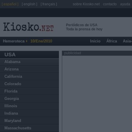
[ español ]
[ english ]
[ français ]
sobre Kiosko.net
contacto
ayuda
Periódicos de USA
Toda la prensa de hoy
Hemeroteca
10/Ene/2010
Inicio
África
Asia
publicidad
USA
Alabama
Arizona
California
Colorado
Florida
Georgia
Illinois
Indiana
Maryland
Massachusetts