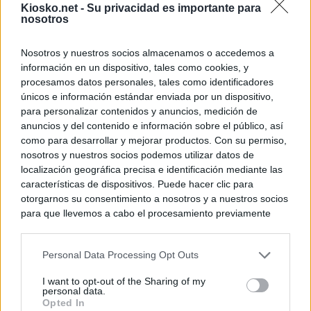
Kiosko.net -
Su privacidad es importante para
nosotros
Nosotros y nuestros socios almacenamos o accedemos a
información en un dispositivo, tales como cookies, y
procesamos datos personales, tales como identificadores
únicos e información estándar enviada por un dispositivo,
para personalizar contenidos y anuncios, medición de
anuncios y del contenido e información sobre el público, así
como para desarrollar y mejorar productos. Con su permiso,
nosotros y nuestros socios podemos utilizar datos de
localización geográfica precisa e identificación mediante las
características de dispositivos. Puede hacer clic para
otorgarnos su consentimiento a nosotros y a nuestros socios
para que llevemos a cabo el procesamiento previamente
descrito. De forma alternativa, puede acceder a información
más detallada y cambiar sus preferencias antes de otorgar o
Personal Data Processing Opt Outs
negar su consentimiento. Tenga en cuenta que algún
procesamiento de sus datos personales puede no requerir
I want to opt-out of the Sharing of my
de su consentimiento, pero usted tiene el derecho de
personal data.
rechazar tal procesamiento. Sus preferencias se aplicarán
Opted In