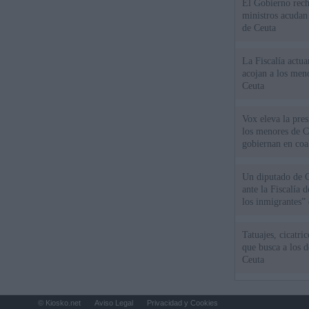
El Gobierno rech
ministros acudan 
de Ceuta
La Fiscalía actu
acojan a los meno
Ceuta
Vox eleva la pres
los menores de C
gobiernan en coa
Un diputado de 
ante la Fiscalía 
los inmigrantes”
Tatuajes, cicatri
que busca a los d
Ceuta
© Kiosko.net
Aviso Legal
Privacidad y Cookies