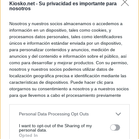
Kiosko.net -
Su privacidad es importante para
nosotros
Nosotros y nuestros socios almacenamos o accedemos a
información en un dispositivo, tales como cookies, y
procesamos datos personales, tales como identificadores
únicos e información estándar enviada por un dispositivo,
para personalizar contenidos y anuncios, medición de
anuncios y del contenido e información sobre el público, así
como para desarrollar y mejorar productos. Con su permiso,
nosotros y nuestros socios podemos utilizar datos de
localización geográfica precisa e identificación mediante las
características de dispositivos. Puede hacer clic para
otorgarnos su consentimiento a nosotros y a nuestros socios
para que llevemos a cabo el procesamiento previamente
descrito. De forma alternativa, puede acceder a información
más detallada y cambiar sus preferencias antes de otorgar o
Personal Data Processing Opt Outs
negar su consentimiento. Tenga en cuenta que algún
procesamiento de sus datos personales puede no requerir
I want to opt-out of the Sharing of my
de su consentimiento, pero usted tiene el derecho de
personal data.
rechazar tal procesamiento. Sus preferencias se aplicarán
Opted In