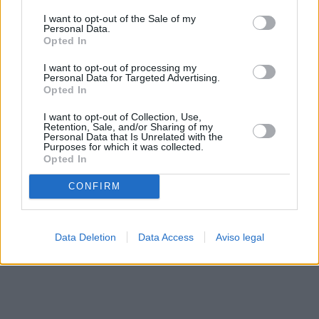
solo a este sitio web. Puede cambiar sus preferencias en
I want to opt-out of the Sale of my
cualquier momento entrando de nuevo en este sitio web o
Personal Data.
visitando nuestra política de privacidad.
Opted In
I want to opt-out of processing my
Personal Data for Targeted Advertising.
Opted In
I want to opt-out of Collection, Use,
Retention, Sale, and/or Sharing of my
Personal Data that Is Unrelated with the
Purposes for which it was collected.
Opted In
CONFIRM
Data Deletion
Data Access
Aviso legal