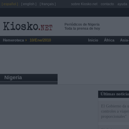
[ español ]
[ english ]
[ français ]
sobre Kiosko.net
contacto
ayuda
Periódicos de Nigeria
Toda la prensa de hoy
Hemeroteca
10/Ene/2010
Inicio
África
Asia
Nigeria
Últimas notici
El Gobierno da un
controles a viaj
proporcionales"