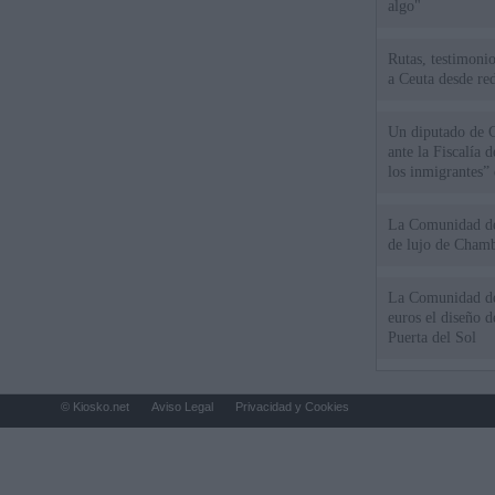
algo"
Rutas, testimonio
a Ceuta desde red
Un diputado de 
ante la Fiscalía 
los inmigrantes”
La Comunidad de 
de lujo de Chamb
La Comunidad de
euros el diseño d
Puerta del Sol
© Kiosko.net
Aviso Legal
Privacidad y Cookies