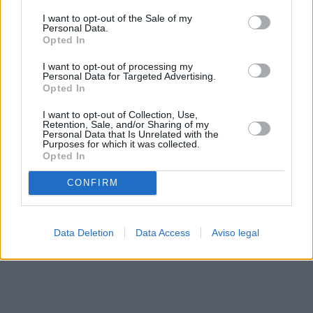
solo a este sitio web. Puede cambiar sus preferencias en
I want to opt-out of the Sale of my
cualquier momento entrando de nuevo en este sitio web o
Personal Data.
visitando nuestra política de privacidad.
Opted In
I want to opt-out of processing my
Personal Data for Targeted Advertising.
Opted In
I want to opt-out of Collection, Use,
Retention, Sale, and/or Sharing of my
Personal Data that Is Unrelated with the
Purposes for which it was collected.
Opted In
CONFIRM
Data Deletion
Data Access
Aviso legal