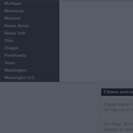
Michigan
Minnesota
Missouri
Nueva Jersey
Nueva York
Ohio
Oregón
Pensilvania
Texas
Washington
Washington D.C.
Últimas notici
España impone co
de Italia tras el
Sira Rego: "Es i
personas se muev