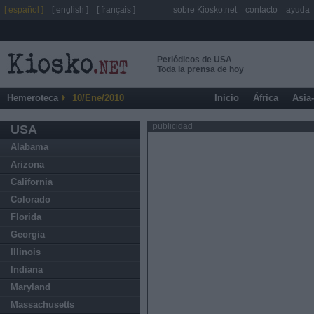
[ español ]
[ english ]
[ français ]
sobre Kiosko.net
contacto
ayuda
Periódicos de USA
Toda la prensa de hoy
Hemeroteca
10/Ene/2010
Inicio
África
Asia
publicidad
USA
Alabama
Arizona
California
Colorado
Florida
Georgia
Illinois
Indiana
Maryland
Massachusetts