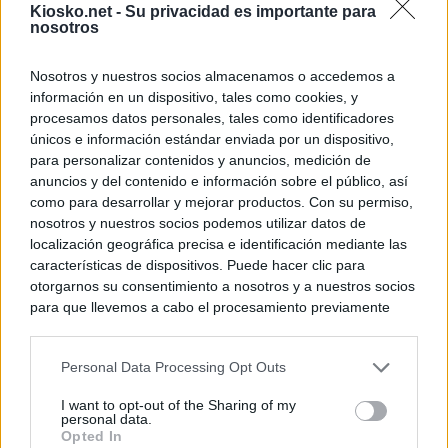
Kiosko.net -
Su privacidad es importante para
nosotros
Nosotros y nuestros socios almacenamos o accedemos a
información en un dispositivo, tales como cookies, y
procesamos datos personales, tales como identificadores
únicos e información estándar enviada por un dispositivo,
para personalizar contenidos y anuncios, medición de
anuncios y del contenido e información sobre el público, así
como para desarrollar y mejorar productos. Con su permiso,
nosotros y nuestros socios podemos utilizar datos de
localización geográfica precisa e identificación mediante las
características de dispositivos. Puede hacer clic para
otorgarnos su consentimiento a nosotros y a nuestros socios
para que llevemos a cabo el procesamiento previamente
descrito. De forma alternativa, puede acceder a información
más detallada y cambiar sus preferencias antes de otorgar o
Personal Data Processing Opt Outs
negar su consentimiento. Tenga en cuenta que algún
procesamiento de sus datos personales puede no requerir
I want to opt-out of the Sharing of my
de su consentimiento, pero usted tiene el derecho de
personal data.
rechazar tal procesamiento. Sus preferencias se aplicarán
Opted In