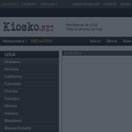
[ español ]
[ english ]
[ français ]
sobre Kiosko.net
contacto
ayuda
Periódicos de USA
Toda la prensa de hoy
Hemeroteca
10/Ene/2010
Inicio
África
Asia
publicidad
USA
Alabama
Arizona
California
Colorado
Florida
Georgia
Illinois
Indiana
Maryland
Massachusetts