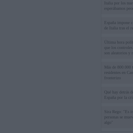
Italia por los nu
esperábamos peo
España impone co
de Italia tras el
Última hora polít
que los controles
son aleatorios y 
Más de 800.000 t
residentes en Can
fronterizo
Qué hay detrás d
España por la cri
Sira Rego: "Es i
personas se muev
algo"