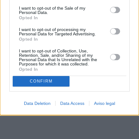
solo a este sitio web. Puede cambiar sus preferencias en
I want to opt-out of the Sale of my
cualquier momento entrando de nuevo en este sitio web o
Personal Data.
visitando nuestra política de privacidad.
Opted In
I want to opt-out of processing my
Personal Data for Targeted Advertising.
Opted In
I want to opt-out of Collection, Use,
Retention, Sale, and/or Sharing of my
Personal Data that Is Unrelated with the
Purposes for which it was collected.
Opted In
CONFIRM
Data Deletion
Data Access
Aviso legal