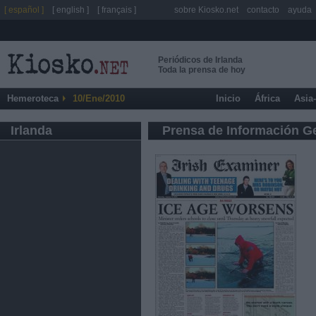
[ español ]
[ english ]
[ français ]
sobre Kiosko.net
contacto
ayuda
Periódicos de Irlanda
Toda la prensa de hoy
Hemeroteca
10/Ene/2010
Inicio
África
Asia
Irlanda
Prensa de Información G