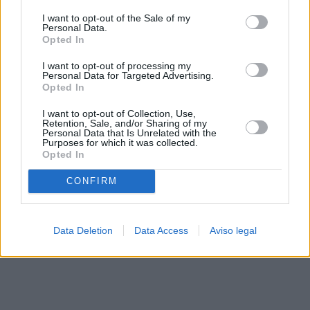
solo a este sitio web. Puede cambiar sus preferencias en
I want to opt-out of the Sale of my
cualquier momento entrando de nuevo en este sitio web o
Personal Data.
visitando nuestra política de privacidad.
Opted In
I want to opt-out of processing my
Personal Data for Targeted Advertising.
Opted In
I want to opt-out of Collection, Use,
Retention, Sale, and/or Sharing of my
Personal Data that Is Unrelated with the
Purposes for which it was collected.
Opted In
CONFIRM
Data Deletion
Data Access
Aviso legal