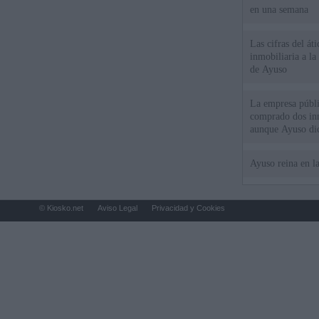
en una semana
Las cifras del át
inmobiliaria a l
de Ayuso
La empresa públic
comprado dos inm
aunque Ayuso dic
el año"
Ayuso reina en l
© Kiosko.net
Aviso Legal
Privacidad y Cookies