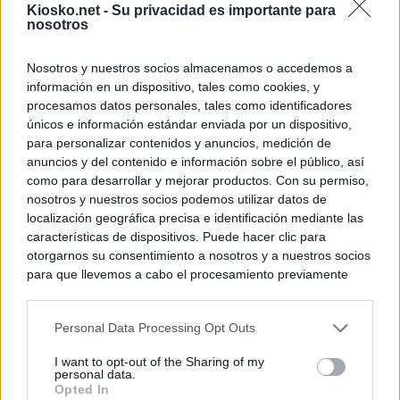
Kiosko.net -
Su privacidad es importante para
nosotros
Nosotros y nuestros socios almacenamos o accedemos a
información en un dispositivo, tales como cookies, y
procesamos datos personales, tales como identificadores
únicos e información estándar enviada por un dispositivo,
para personalizar contenidos y anuncios, medición de
anuncios y del contenido e información sobre el público, así
como para desarrollar y mejorar productos. Con su permiso,
nosotros y nuestros socios podemos utilizar datos de
localización geográfica precisa e identificación mediante las
características de dispositivos. Puede hacer clic para
otorgarnos su consentimiento a nosotros y a nuestros socios
para que llevemos a cabo el procesamiento previamente
descrito. De forma alternativa, puede acceder a información
más detallada y cambiar sus preferencias antes de otorgar o
Personal Data Processing Opt Outs
negar su consentimiento. Tenga en cuenta que algún
procesamiento de sus datos personales puede no requerir
I want to opt-out of the Sharing of my
de su consentimiento, pero usted tiene el derecho de
personal data.
rechazar tal procesamiento. Sus preferencias se aplicarán
Opted In