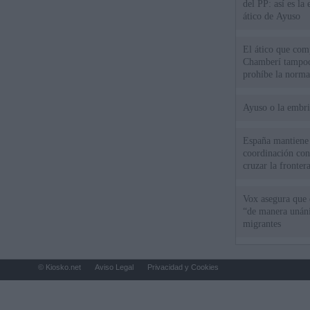
del PP: así es l
ático de Ayuso
El ático que com
Chamberí tampoco
prohíbe la norma
Ayuso o la embr
España mantiene l
coordinación con
cruzar la fronter
Vox asegura que 
“de manera unán
migrantes
© Kiosko.net
Aviso Legal
Privacidad y Cookies