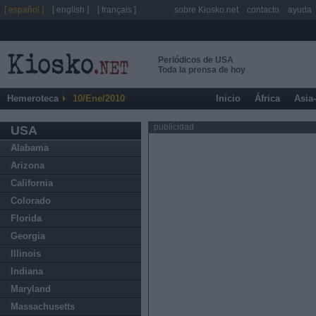
[ español ]
[ english ]
[ français ]
sobre Kiosko.net
contacto
ayuda
Periódicos de USA
Toda la prensa de hoy
Hemeroteca
10/Ene/2010
Inicio
África
Asia
publicidad
USA
Alabama
Arizona
California
Colorado
Florida
Georgia
Illinois
Indiana
Maryland
Massachusetts