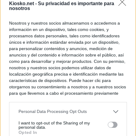
Kiosko.net -
Su privacidad es importante para
nosotros
Nosotros y nuestros socios almacenamos o accedemos a
información en un dispositivo, tales como cookies, y
procesamos datos personales, tales como identificadores
únicos e información estándar enviada por un dispositivo,
para personalizar contenidos y anuncios, medición de
anuncios y del contenido e información sobre el público, así
como para desarrollar y mejorar productos. Con su permiso,
nosotros y nuestros socios podemos utilizar datos de
localización geográfica precisa e identificación mediante las
características de dispositivos. Puede hacer clic para
otorgarnos su consentimiento a nosotros y a nuestros socios
para que llevemos a cabo el procesamiento previamente
descrito. De forma alternativa, puede acceder a información
más detallada y cambiar sus preferencias antes de otorgar o
Personal Data Processing Opt Outs
negar su consentimiento. Tenga en cuenta que algún
procesamiento de sus datos personales puede no requerir
I want to opt-out of the Sharing of my
de su consentimiento, pero usted tiene el derecho de
personal data.
rechazar tal procesamiento. Sus preferencias se aplicarán
Opted In