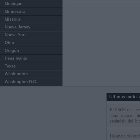
Michigan
Minnesota
Missouri
Nueva Jersey
Nueva York
Ohio
Oregón
Pensilvania
Texas
Washington
Washington D.C.
Últimas notici
El PSOE denuncia
administración d
escándalo del áti
Herencia del esc