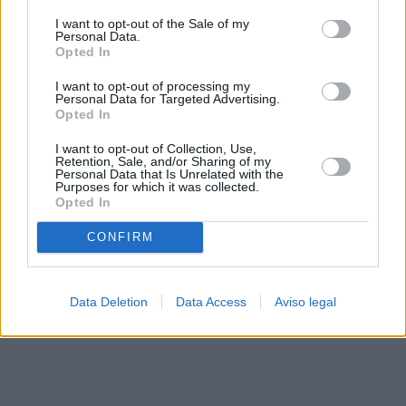
solo a este sitio web. Puede cambiar sus preferencias en
I want to opt-out of the Sale of my
cualquier momento entrando de nuevo en este sitio web o
Personal Data.
visitando nuestra política de privacidad.
Opted In
I want to opt-out of processing my
Personal Data for Targeted Advertising.
Opted In
I want to opt-out of Collection, Use,
Retention, Sale, and/or Sharing of my
Personal Data that Is Unrelated with the
Purposes for which it was collected.
Opted In
CONFIRM
Data Deletion
Data Access
Aviso legal