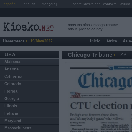
[ español ]
[ english ]
[ français ]
sobre Kiosko.net
contacto
ayuda
Todos los días Chicago Tribune
Toda la prensa de hoy
Hemeroteca
19/May/2022
Inicio
África
Asia
USA
Chicago Tribune
USA
I
Alabama
Arizona
California
Colorado
Florida
Georgia
Illinois
Indiana
Maryland
Massachusetts