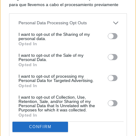
para que llevemos a cabo el procesamiento previamente
descrito. De forma alternativa, puede acceder a información
más detallada y cambiar sus preferencias antes de otorgar o
Personal Data Processing Opt Outs
negar su consentimiento. Tenga en cuenta que algún
procesamiento de sus datos personales puede no requerir
I want to opt-out of the Sharing of my
de su consentimiento, pero usted tiene el derecho de
personal data.
rechazar tal procesamiento. Sus preferencias se aplicarán
Opted In
solo a este sitio web. Puede cambiar sus preferencias en
I want to opt-out of the Sale of my
cualquier momento entrando de nuevo en este sitio web o
Personal Data.
visitando nuestra política de privacidad.
Opted In
I want to opt-out of processing my
Personal Data for Targeted Advertising.
Opted In
I want to opt-out of Collection, Use,
Retention, Sale, and/or Sharing of my
Personal Data that Is Unrelated with the
Purposes for which it was collected.
Opted In
CONFIRM