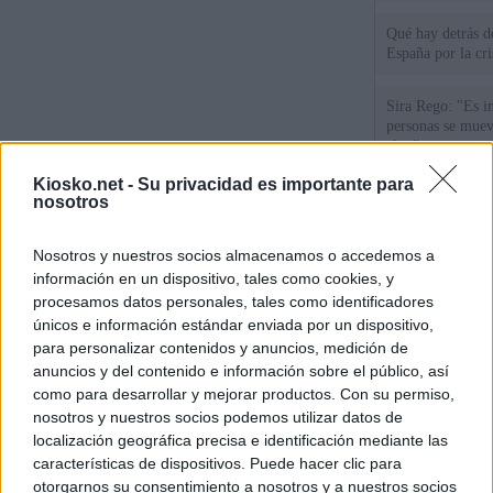
Qué hay detrás d
España por la cri
Sira Rego: "Es i
personas se muev
algo"
Kiosko.net -
Su privacidad es importante para
De Ceu
nosotros
Rutas, testimonio
Nosotros y nuestros socios almacenamos o accedemos a
a Ceuta desde red
información en un dispositivo, tales como cookies, y
procesamos datos personales, tales como identificadores
únicos e información estándar enviada por un dispositivo,
© Kiosko.net
Aviso Legal
Privacidad y Cookies
para personalizar contenidos y anuncios, medición de
anuncios y del contenido e información sobre el público, así
como para desarrollar y mejorar productos. Con su permiso,
nosotros y nuestros socios podemos utilizar datos de
localización geográfica precisa e identificación mediante las
características de dispositivos. Puede hacer clic para
otorgarnos su consentimiento a nosotros y a nuestros socios