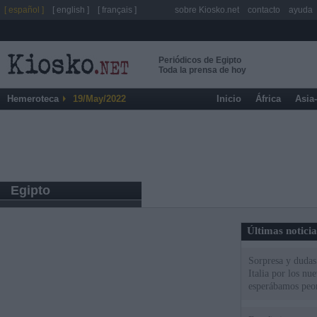
[ español ]
[ english ]
[ français ]
sobre Kiosko.net
contacto
ayuda
Periódicos de Egipto
Toda la prensa de hoy
Hemeroteca
19/May/2022
Inicio
África
Asia
Egipto
Últimas notici
Sorpresa y dudas 
Italia por los nu
esperábamos peo