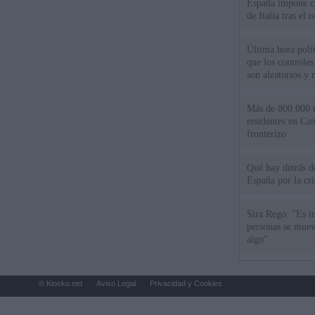
España impone co
de Italia tras el
Última hora polít
que los controles
son aleatorios y 
Más de 800.000 t
residentes en Can
fronterizo
Qué hay detrás d
España por la cri
Sira Rego: "Es i
personas se muev
algo"
© Kiosko.net
Aviso Legal
Privacidad y Cookies