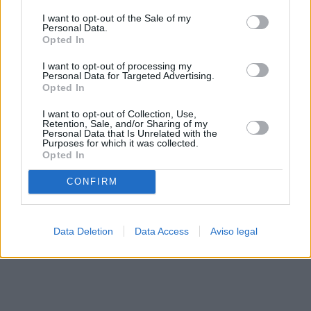
solo a este sitio web. Puede cambiar sus preferencias en
I want to opt-out of the Sale of my
cualquier momento entrando de nuevo en este sitio web o
Personal Data.
visitando nuestra política de privacidad.
Opted In
I want to opt-out of processing my
Personal Data for Targeted Advertising.
Opted In
I want to opt-out of Collection, Use,
Retention, Sale, and/or Sharing of my
Personal Data that Is Unrelated with the
Purposes for which it was collected.
Opted In
CONFIRM
Data Deletion
Data Access
Aviso legal