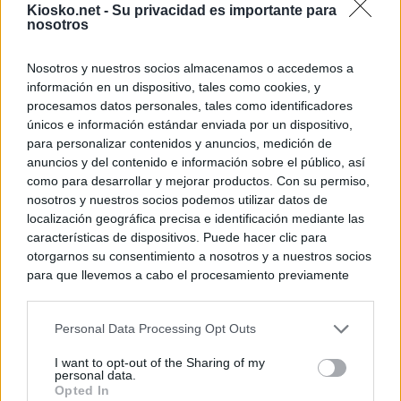
Kiosko.net -
Su privacidad es importante para
nosotros
Nosotros y nuestros socios almacenamos o accedemos a
información en un dispositivo, tales como cookies, y
procesamos datos personales, tales como identificadores
únicos e información estándar enviada por un dispositivo,
para personalizar contenidos y anuncios, medición de
anuncios y del contenido e información sobre el público, así
como para desarrollar y mejorar productos. Con su permiso,
nosotros y nuestros socios podemos utilizar datos de
localización geográfica precisa e identificación mediante las
características de dispositivos. Puede hacer clic para
otorgarnos su consentimiento a nosotros y a nuestros socios
para que llevemos a cabo el procesamiento previamente
descrito. De forma alternativa, puede acceder a información
más detallada y cambiar sus preferencias antes de otorgar o
Personal Data Processing Opt Outs
negar su consentimiento. Tenga en cuenta que algún
procesamiento de sus datos personales puede no requerir
I want to opt-out of the Sharing of my
de su consentimiento, pero usted tiene el derecho de
personal data.
rechazar tal procesamiento. Sus preferencias se aplicarán
Opted In