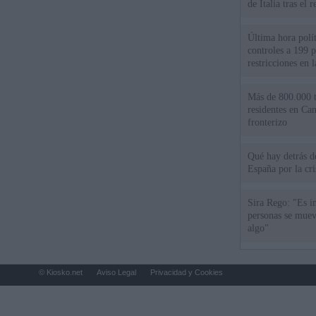
de Italia tras el
Última hora polít
controles a 199 p
restricciones en l
Más de 800.000 t
residentes en Can
fronterizo
Qué hay detrás d
España por la cri
Sira Rego: "Es i
personas se muev
algo"
© Kiosko.net
Aviso Legal
Privacidad y Cookies