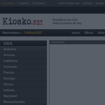
[ español ]
[ english ]
[ français ]
sobre Kiosko.net
contacto
ayuda
Periódicos de USA
Toda la prensa de hoy
Hemeroteca
19/May/2022
Inicio
África
Asia
publicidad
USA
Alabama
Arizona
California
Colorado
Florida
Georgia
Illinois
Indiana
Maryland
Massachusetts