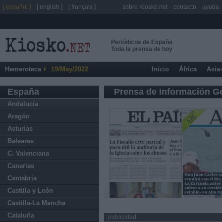
[ español ]
[ english ]
[ français ]
sobre Kiosko.net
contacto
ayuda
Periódicos de España
Toda la prensa de hoy
Hemeroteca
19/May/2022
Inicio
África
Asia
España
Prensa de Información G
Andalucía
Aragón
Asturias
Baleares
C. Valenciana
Canarias
Cantabria
Castilla y León
Castilla-La Mancha
Cataluña
publicidad