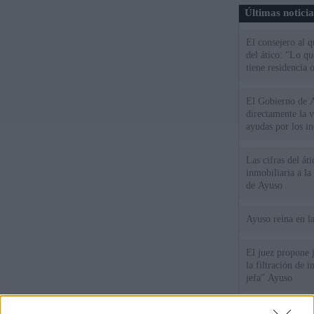
Últimas notici
El consejero al 
del ático: "Lo q
tiene residencia o
El Gobierno de A
directamente la 
ayudas por los i
Las cifras del át
inmobiliaria a l
de Ayuso
Ayuso reina en l
El juez propone j
la filtración de i
jefa" Ayuso
"¿Cuál es el plan