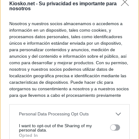
Kiosko.net -
Su privacidad es importante para
WhatsApp, Faceb
nosotros
un nuevo cruce a
15 de agosto
Nosotros y nuestros socios almacenamos o accedemos a
información en un dispositivo, tales como cookies, y
© Kiosko.net
Aviso Legal
Privacidad y Cookies
procesamos datos personales, tales como identificadores
únicos e información estándar enviada por un dispositivo,
para personalizar contenidos y anuncios, medición de
anuncios y del contenido e información sobre el público, así
como para desarrollar y mejorar productos. Con su permiso,
nosotros y nuestros socios podemos utilizar datos de
localización geográfica precisa e identificación mediante las
características de dispositivos. Puede hacer clic para
otorgarnos su consentimiento a nosotros y a nuestros socios
para que llevemos a cabo el procesamiento previamente
descrito. De forma alternativa, puede acceder a información
más detallada y cambiar sus preferencias antes de otorgar o
Personal Data Processing Opt Outs
negar su consentimiento. Tenga en cuenta que algún
procesamiento de sus datos personales puede no requerir
I want to opt-out of the Sharing of my
de su consentimiento, pero usted tiene el derecho de
personal data.
rechazar tal procesamiento. Sus preferencias se aplicarán
Opted In