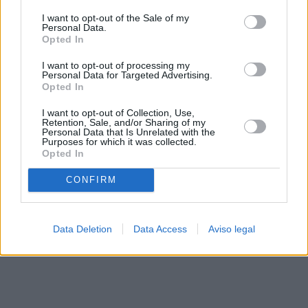
solo a este sitio web. Puede cambiar sus preferencias en
I want to opt-out of the Sale of my
cualquier momento entrando de nuevo en este sitio web o
Personal Data.
visitando nuestra política de privacidad.
Opted In
I want to opt-out of processing my
Personal Data for Targeted Advertising.
Opted In
I want to opt-out of Collection, Use,
Retention, Sale, and/or Sharing of my
Personal Data that Is Unrelated with the
Purposes for which it was collected.
Opted In
CONFIRM
Data Deletion
Data Access
Aviso legal