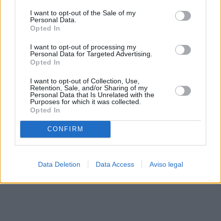
solo a este sitio web. Puede cambiar sus preferencias en
I want to opt-out of the Sale of my
cualquier momento entrando de nuevo en este sitio web o
Personal Data.
visitando nuestra política de privacidad.
Opted In
I want to opt-out of processing my
Personal Data for Targeted Advertising.
Opted In
I want to opt-out of Collection, Use,
Retention, Sale, and/or Sharing of my
Personal Data that Is Unrelated with the
Purposes for which it was collected.
Opted In
CONFIRM
Data Deletion
Data Access
Aviso legal