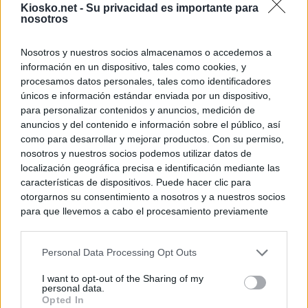
Kiosko.net -
Su privacidad es importante para
nosotros
Nosotros y nuestros socios almacenamos o accedemos a
información en un dispositivo, tales como cookies, y
procesamos datos personales, tales como identificadores
únicos e información estándar enviada por un dispositivo,
para personalizar contenidos y anuncios, medición de
anuncios y del contenido e información sobre el público, así
como para desarrollar y mejorar productos. Con su permiso,
nosotros y nuestros socios podemos utilizar datos de
localización geográfica precisa e identificación mediante las
características de dispositivos. Puede hacer clic para
otorgarnos su consentimiento a nosotros y a nuestros socios
para que llevemos a cabo el procesamiento previamente
descrito. De forma alternativa, puede acceder a información
más detallada y cambiar sus preferencias antes de otorgar o
Personal Data Processing Opt Outs
negar su consentimiento. Tenga en cuenta que algún
procesamiento de sus datos personales puede no requerir
I want to opt-out of the Sharing of my
de su consentimiento, pero usted tiene el derecho de
personal data.
rechazar tal procesamiento. Sus preferencias se aplicarán
Opted In