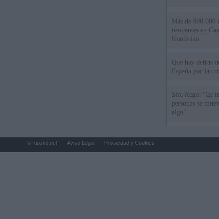
Más de 800.000 t
residentes en Can
fronterizo
Qué hay detrás d
España por la cri
Sira Rego: "Es i
personas se muev
algo"
© Kiosko.net
Aviso Legal
Privacidad y Cookies