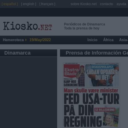
[ español ]
[ english ]
[ français ]
sobre Kiosko.net
contacto
ayuda
Periódicos de Dinamarca
Toda la prensa de hoy
Hemeroteca
19/May/2022
Inicio
África
Asia
Dinamarca
Prensa de Información G