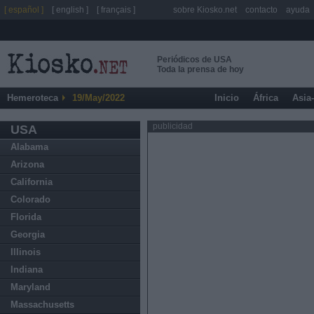
[ español ]
[ english ]
[ français ]
sobre Kiosko.net
contacto
ayuda
Periódicos de USA
Toda la prensa de hoy
Hemeroteca
19/May/2022
Inicio
África
Asia
publicidad
USA
Alabama
Arizona
California
Colorado
Florida
Georgia
Illinois
Indiana
Maryland
Massachusetts