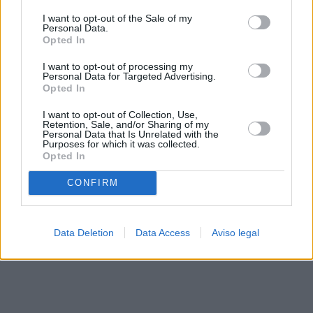
solo a este sitio web. Puede cambiar sus preferencias en
I want to opt-out of the Sale of my
cualquier momento entrando de nuevo en este sitio web o
Personal Data.
visitando nuestra política de privacidad.
Opted In
I want to opt-out of processing my
Personal Data for Targeted Advertising.
Opted In
I want to opt-out of Collection, Use,
Retention, Sale, and/or Sharing of my
Personal Data that Is Unrelated with the
Purposes for which it was collected.
Opted In
CONFIRM
Data Deletion
Data Access
Aviso legal