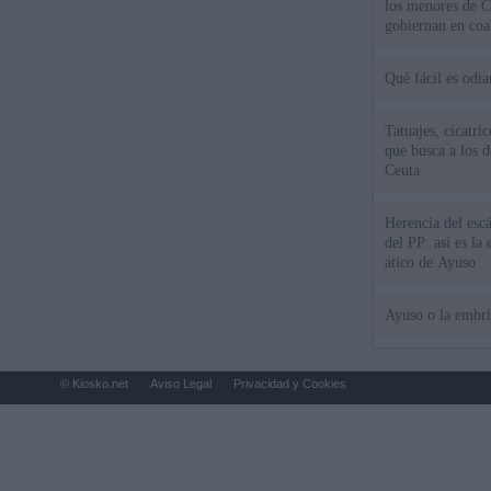
los menores de C
gobiernan en coa
Qué fácil es odi
Tatuajes, cicatri
que busca a los d
Ceuta
Herencia del esc
del PP: así es l
ático de Ayuso
Ayuso o la embr
© Kiosko.net
Aviso Legal
Privacidad y Cookies