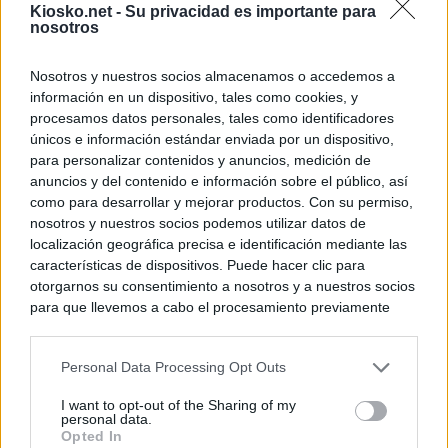
Kiosko.net -
Su privacidad es importante para
nosotros
Nosotros y nuestros socios almacenamos o accedemos a
información en un dispositivo, tales como cookies, y
procesamos datos personales, tales como identificadores
únicos e información estándar enviada por un dispositivo,
para personalizar contenidos y anuncios, medición de
anuncios y del contenido e información sobre el público, así
como para desarrollar y mejorar productos. Con su permiso,
nosotros y nuestros socios podemos utilizar datos de
localización geográfica precisa e identificación mediante las
características de dispositivos. Puede hacer clic para
otorgarnos su consentimiento a nosotros y a nuestros socios
para que llevemos a cabo el procesamiento previamente
descrito. De forma alternativa, puede acceder a información
más detallada y cambiar sus preferencias antes de otorgar o
Personal Data Processing Opt Outs
negar su consentimiento. Tenga en cuenta que algún
procesamiento de sus datos personales puede no requerir
I want to opt-out of the Sharing of my
de su consentimiento, pero usted tiene el derecho de
personal data.
rechazar tal procesamiento. Sus preferencias se aplicarán
Opted In