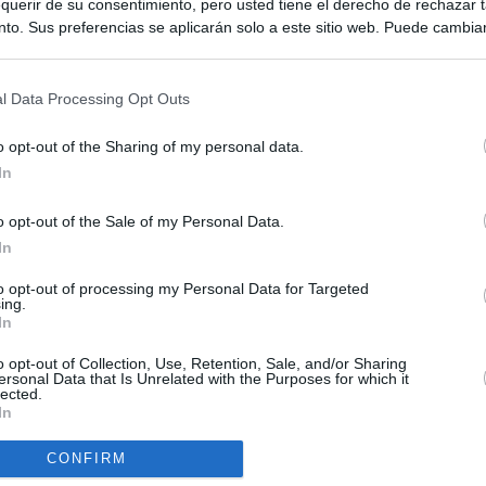
querir de su consentimiento, pero usted tiene el derecho de rechazar t
to. Sus preferencias se aplicarán solo a este sitio web. Puede cambia
s en cualquier momento entrando de nuevo en este sitio web o visitan
privacidad.
l Data Processing Opt Outs
o opt-out of the Sharing of my personal data.
In
o opt-out of the Sale of my Personal Data.
ias
SO
In
Kio
Ayuso no puede destinar directamente la venta del ático de
to opt-out of processing my Personal Data for Targeted
as por los incendios
ing.
Nav
In
del
uso: cómo ha cambiado su discurso sobre el ático de la
SÍ
o opt-out of Collection, Use, Retention, Sale, and/or Sharing
Madrid en una semana
ersonal Data that Is Unrelated with the Purposes for which it
lected.
In
tico: de los honorarios de la inmobiliaria a la estimación de venta
e Ayuso
CONFIRM