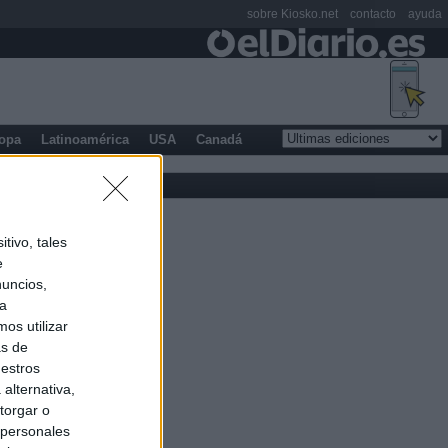
sobre Kiosko.net
contacto
ayuda
opa
Latinoamérica
USA
Canadá
tivo, tales
e
nuncios,
ra
os utilizar
as de
uestros
alternativa,
torgar o
 personales