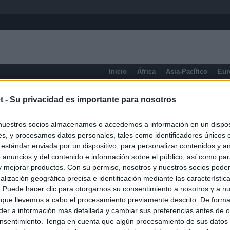
Inicio
África
Asia-Pacífico
Eur
eneral
t -
Su privacidad es importante para nosotros
nuestros socios almacenamos o accedemos a información en un disposi
s, y procesamos datos personales, tales como identificadores únicos 
 estándar enviada por un dispositivo, para personalizar contenidos y a
 anuncios y del contenido e información sobre el público, así como pa
 y mejorar productos. Con su permiso, nosotros y nuestros socios podem
alización geográfica precisa e identificación mediante las característic
s. Puede hacer clic para otorgarnos su consentimiento a nosotros y a n
 que llevemos a cabo el procesamiento previamente descrito. De forma 
er a información más detallada y cambiar sus preferencias antes de o
nsentimiento. Tenga en cuenta que algún procesamiento de sus datos