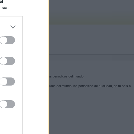
al
r sus
do nuestra
BRE KIOSKO.NET
sko.net
es la puerta de entrada a los periódicos del mundo.
ega por las portadas de los periódicos del mundo: los periódicos de tu ciudad, de tu país o
 otro extremo del mundo.
GUENOS