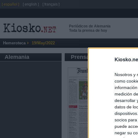
[ español ]
[ english ]
[ français ]
Periódicos de Alemania
Toda la prensa de hoy
Hemeroteca
19/May/2022
Alemania
Prensa de Información G
Kiosko.ne
Nosotros y 
como cookie
información
medición de
desarrollar
datos de loc
dispositivo
socios para
puede acced
negar su co