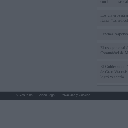
con Italia tras c
Los viajeros atra
Italia: “Es ridíc
Sánchez responde
El uso personal d
Comunidad de M
El Gobierno de A
de Gran Vía más
logró venderlo
© Kiosko.net
Aviso Legal
Privacidad y Cookies