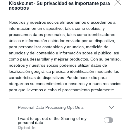
Kiosko.net -
Su privacidad es importante para
nosotros
Nosotros y nuestros socios almacenamos o accedemos a
información en un dispositivo, tales como cookies, y
procesamos datos personales, tales como identificadores
únicos e información estándar enviada por un dispositivo,
para personalizar contenidos y anuncios, medición de
anuncios y del contenido e información sobre el público, así
como para desarrollar y mejorar productos. Con su permiso,
nosotros y nuestros socios podemos utilizar datos de
localización geográfica precisa e identificación mediante las
características de dispositivos. Puede hacer clic para
otorgarnos su consentimiento a nosotros y a nuestros socios
para que llevemos a cabo el procesamiento previamente
descrito. De forma alternativa, puede acceder a información
más detallada y cambiar sus preferencias antes de otorgar o
Personal Data Processing Opt Outs
negar su consentimiento. Tenga en cuenta que algún
procesamiento de sus datos personales puede no requerir
I want to opt-out of the Sharing of my
de su consentimiento, pero usted tiene el derecho de
personal data.
rechazar tal procesamiento. Sus preferencias se aplicarán
Opted In