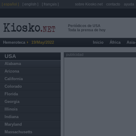
[ español ]
[ english ]
[ français ]
sobre Kiosko.net
contacto
ayuda
Periódicos de USA
Toda la prensa de hoy
Hemeroteca
19/May/2022
Inicio
África
Asia
publicidad
USA
Alabama
Arizona
California
Colorado
Florida
Georgia
Illinois
Indiana
Maryland
Massachusetts