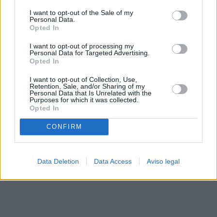
solo a este sitio web. Puede cambiar sus preferencias en
I want to opt-out of the Sale of my
cualquier momento entrando de nuevo en este sitio web o
Personal Data.
visitando nuestra política de privacidad.
Opted In
I want to opt-out of processing my
Personal Data for Targeted Advertising.
Opted In
I want to opt-out of Collection, Use,
Retention, Sale, and/or Sharing of my
Personal Data that Is Unrelated with the
Purposes for which it was collected.
Opted In
CONFIRM
Data Deletion
Data Access
Aviso legal