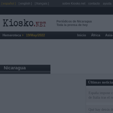
[ español ]
[ english ]
[ français ]
sobre Kiosko.net
contacto
ayuda
Periódicos de Nicaragua
Toda la prensa de hoy
Hemeroteca
19/May/2022
Inicio
África
Asia
Nicaragua
Últimas notici
España impone co
de Italia tras el
Qué hay detrás d