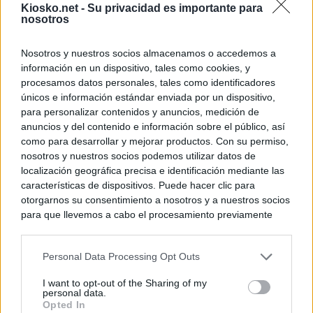
Kiosko.net -
Su privacidad es importante para
nosotros
Nosotros y nuestros socios almacenamos o accedemos a
información en un dispositivo, tales como cookies, y
procesamos datos personales, tales como identificadores
únicos e información estándar enviada por un dispositivo,
para personalizar contenidos y anuncios, medición de
anuncios y del contenido e información sobre el público, así
como para desarrollar y mejorar productos. Con su permiso,
nosotros y nuestros socios podemos utilizar datos de
localización geográfica precisa e identificación mediante las
características de dispositivos. Puede hacer clic para
otorgarnos su consentimiento a nosotros y a nuestros socios
para que llevemos a cabo el procesamiento previamente
descrito. De forma alternativa, puede acceder a información
más detallada y cambiar sus preferencias antes de otorgar o
Personal Data Processing Opt Outs
negar su consentimiento. Tenga en cuenta que algún
procesamiento de sus datos personales puede no requerir
I want to opt-out of the Sharing of my
de su consentimiento, pero usted tiene el derecho de
personal data.
rechazar tal procesamiento. Sus preferencias se aplicarán
Opted In