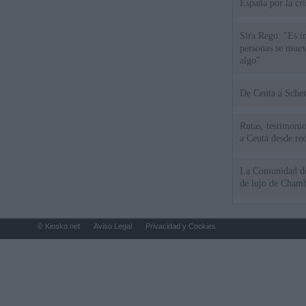
España por la cri
Sira Rego: "Es i
personas se muev
algo"
De Ceu
Rutas, testimonio
a Ceuta desde red
La Comunidad de 
de lujo de Chamb
© Kiosko.net
Aviso Legal
Privacidad y Cookies