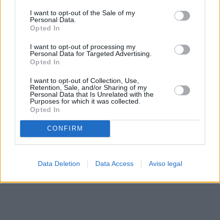
solo a este sitio web. Puede cambiar sus preferencias en
I want to opt-out of the Sale of my
cualquier momento entrando de nuevo en este sitio web o
Personal Data.
visitando nuestra política de privacidad.
Opted In
I want to opt-out of processing my
Personal Data for Targeted Advertising.
Opted In
I want to opt-out of Collection, Use,
Retention, Sale, and/or Sharing of my
Personal Data that Is Unrelated with the
Purposes for which it was collected.
Opted In
CONFIRM
Data Deletion
Data Access
Aviso legal