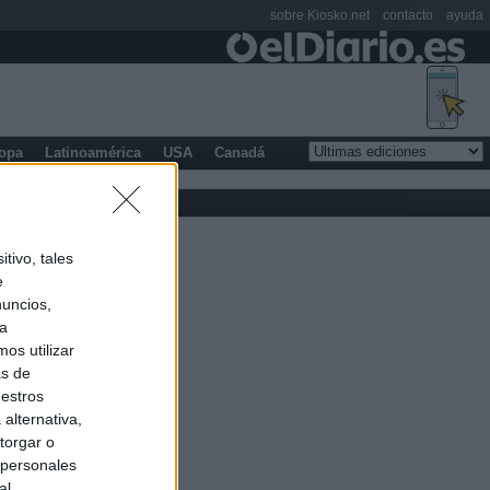
sobre Kiosko.net
contacto
ayuda
opa
Latinoamérica
USA
Canadá
tivo, tales
e
nuncios,
ra
os utilizar
as de
uestros
alternativa,
torgar o
 personales
al