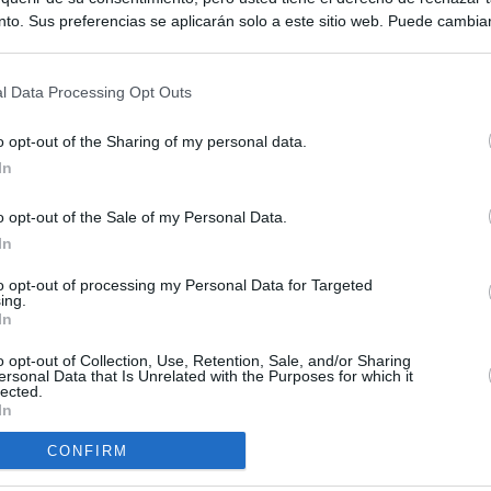
to. Sus preferencias se aplicarán solo a este sitio web. Puede cambia
s en cualquier momento entrando de nuevo en este sitio web o visitan
privacidad.
l Data Processing Opt Outs
o opt-out of the Sharing of my personal data.
In
o opt-out of the Sale of my Personal Data.
ias
In
SO
Kio
 la alerta en Ceuta y estrecha la coordinación con Marruecos
to opt-out of processing my Personal Data for Targeted
ing.
adas a cruzar la frontera
Nav
In
del
grama al Gobierno y cita a Marlaska y Robles en el Senado la
o opt-out of Collection, Use, Retention, Sale, and/or Sharing
SÍ
e por la crisis en Ceuta
ersonal Data that Is Unrelated with the Purposes for which it
lected.
In
esión sobre el PP por la acogida de los menores de Ceuta en las
e gobiernan en coalición
CONFIRM