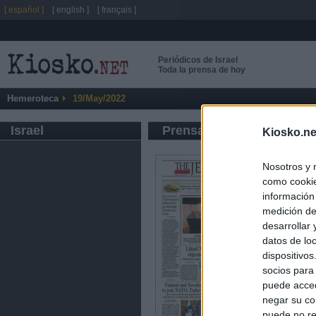
[ español ]
[ english ]
[ français ]
Periódicos de Israel
Toda la prensa de hoy
Hemeroteca
19/May/2022
Israel
Prensa de Información G
Kiosko.ne
Nosotros y 
como cookie
información
medición de
desarrollar
datos de loc
dispositivo
socios para
puede acced
negar su co
puede no re