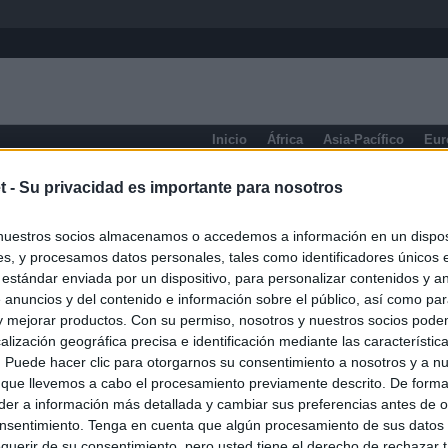
Inicio
África
Asia-Pacífico
Eur
eneral
t -
Su privacidad es importante para nosotros
nuestros socios almacenamos o accedemos a información en un disposi
s, y procesamos datos personales, tales como identificadores únicos 
 estándar enviada por un dispositivo, para personalizar contenidos y a
 anuncios y del contenido e información sobre el público, así como pa
 y mejorar productos. Con su permiso, nosotros y nuestros socios podem
alización geográfica precisa e identificación mediante las característic
s. Puede hacer clic para otorgarnos su consentimiento a nosotros y a n
 que llevemos a cabo el procesamiento previamente descrito. De forma 
er a información más detallada y cambiar sus preferencias antes de o
nsentimiento. Tenga en cuenta que algún procesamiento de sus datos
querir de su consentimiento, pero usted tiene el derecho de rechazar t