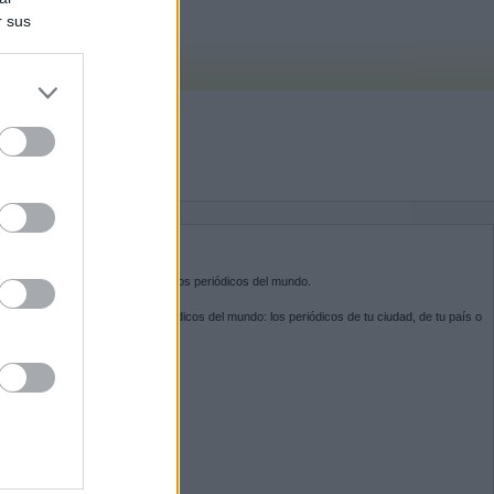
r sus
do nuestra
BRE KIOSKO.NET
sko.net
es la puerta de entrada a los periódicos del mundo.
ega por las portadas de los periódicos del mundo: los periódicos de tu ciudad, de tu país o
 otro extremo del mundo.
GUENOS