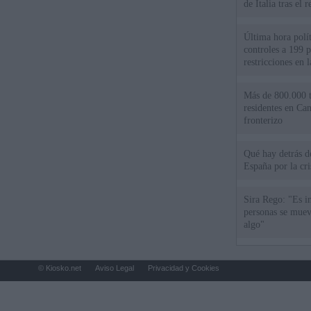
de Italia tras el
Última hora polít
controles a 199 p
restricciones en l
Más de 800.000 t
residentes en Can
fronterizo
Qué hay detrás d
España por la cri
Sira Rego: "Es i
personas se muev
algo"
© Kiosko.net
Aviso Legal
Privacidad y Cookies