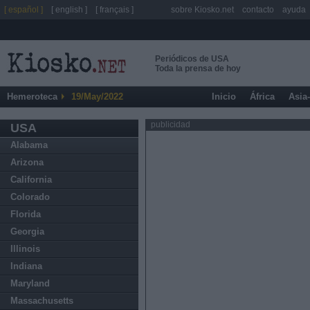
[ español ]
[ english ]
[ français ]
sobre Kiosko.net
contacto
ayuda
Periódicos de USA
Toda la prensa de hoy
Hemeroteca
19/May/2022
Inicio
África
Asia
publicidad
USA
Alabama
Arizona
California
Colorado
Florida
Georgia
Illinois
Indiana
Maryland
Massachusetts