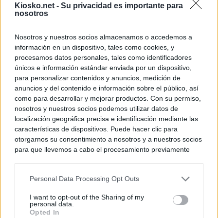
Kiosko.net -
Su privacidad es importante para
nosotros
Nosotros y nuestros socios almacenamos o accedemos a
información en un dispositivo, tales como cookies, y
procesamos datos personales, tales como identificadores
únicos e información estándar enviada por un dispositivo,
para personalizar contenidos y anuncios, medición de
anuncios y del contenido e información sobre el público, así
como para desarrollar y mejorar productos. Con su permiso,
nosotros y nuestros socios podemos utilizar datos de
localización geográfica precisa e identificación mediante las
características de dispositivos. Puede hacer clic para
otorgarnos su consentimiento a nosotros y a nuestros socios
para que llevemos a cabo el procesamiento previamente
descrito. De forma alternativa, puede acceder a información
más detallada y cambiar sus preferencias antes de otorgar o
Personal Data Processing Opt Outs
negar su consentimiento. Tenga en cuenta que algún
procesamiento de sus datos personales puede no requerir
I want to opt-out of the Sharing of my
de su consentimiento, pero usted tiene el derecho de
personal data.
rechazar tal procesamiento. Sus preferencias se aplicarán
Opted In