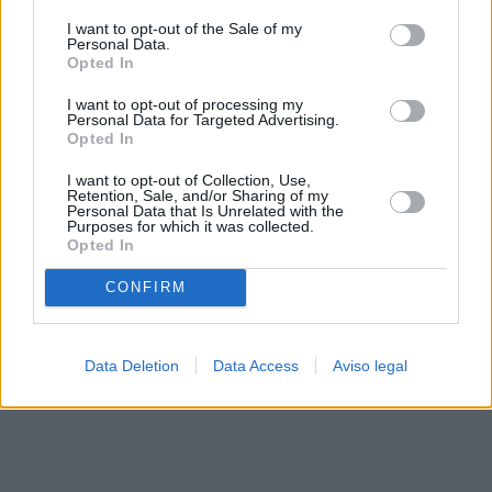
solo a este sitio web. Puede cambiar sus preferencias en
I want to opt-out of the Sale of my
cualquier momento entrando de nuevo en este sitio web o
Personal Data.
visitando nuestra política de privacidad.
Opted In
I want to opt-out of processing my
Personal Data for Targeted Advertising.
Opted In
I want to opt-out of Collection, Use,
Retention, Sale, and/or Sharing of my
Personal Data that Is Unrelated with the
Purposes for which it was collected.
Opted In
CONFIRM
Data Deletion
Data Access
Aviso legal