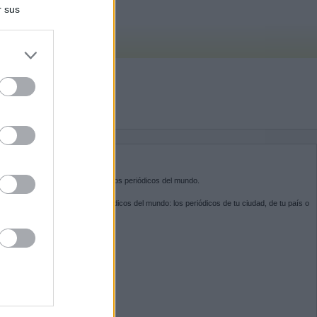
r sus
do nuestra
BRE KIOSKO.NET
sko.net
es la puerta de entrada a los periódicos del mundo.
ega por las portadas de los periódicos del mundo: los periódicos de tu ciudad, de tu país o
 otro extremo del mundo.
GUENOS