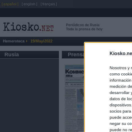
[ español ]
[ english ]
[ français ]
Periódicos de Rusia
Toda la prensa de hoy
Hemeroteca
19/May/2022
Kiosko.ne
Rusia
Prensa de Información G
Nosotros y 
como cookie
información
medición de
desarrollar
datos de loc
dispositivo
socios para
puede acced
negar su co
puede no re