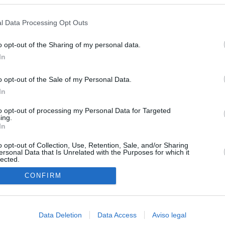
s en cualquier momento entrando de nuevo en este sitio web o visitan
 15 de agosto: "No aceptamos imposiciones"
privacidad.
l Data Processing Opt Outs
uará contra las comunidades que no acojan a los menores
 crisis de Ceuta
o opt-out of the Sharing of my personal data.
In
esión sobre el PP por la acogida de los menores de Ceuta en las
e gobiernan en coalición
o opt-out of the Sale of my Personal Data.
In
 Compromís denuncia a Figaredo ante la Fiscalía del Supremo
azar a los inmigrantes” de Ceuta
to opt-out of processing my Personal Data for Targeted
ing.
haza el intento del PP de que los ministros acudan al Senado en
In
isis de Ceuta
o opt-out of Collection, Use, Retention, Sale, and/or Sharing
ersonal Data that Is Unrelated with the Purposes for which it
lected.
In
CONFIRM
Data Deletion
Data Access
Aviso legal