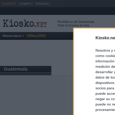
[ español ]
[ english ]
[ français ]
Periódicos de Guatemala
Toda la prensa de hoy
Hemeroteca
19/May/2022
Kiosko.ne
Nosotros y 
como cookie
información
medición de
Guatemala
desarrollar
datos de loc
dispositivo
Últimas notic
socios para
puede acced
España impone co
negar su co
Meloni a quitar
puede no re
procesamien
Italia rechaza 