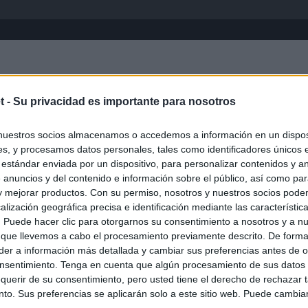
Inicio
África
Asia-Pacífico
Eur
t -
Su privacidad es importante para nosotros
nuestros socios almacenamos o accedemos a información en un disposi
s, y procesamos datos personales, tales como identificadores únicos 
 estándar enviada por un dispositivo, para personalizar contenidos y a
 anuncios y del contenido e información sobre el público, así como pa
 y mejorar productos. Con su permiso, nosotros y nuestros socios podem
alización geográfica precisa e identificación mediante las característic
s. Puede hacer clic para otorgarnos su consentimiento a nosotros y a n
ias
SO
 que llevemos a cabo el procesamiento previamente descrito. De forma 
er a información más detallada y cambiar sus preferencias antes de o
Kio
ntroles a los viajeros procedentes de Italia tras el rechazo de
nsentimiento. Tenga en cuenta que algún procesamiento de sus datos
los
Nav
querir de su consentimiento, pero usted tiene el derecho de rechazar t
del
to. Sus preferencias se aplicarán solo a este sitio web. Puede cambia
el ultimátum del Gobierno y mantiene los controles a viajeros de
SÍ