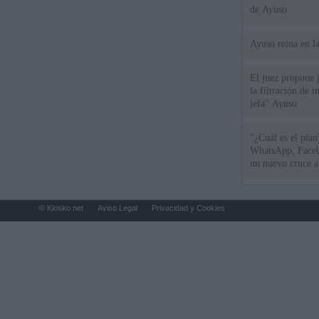
de Ayuso
Ayuso reina en l
El juez propone j
la filtración de i
jefa" Ayuso
"¿Cuál es el plan
WhatsApp, Faceb
un nuevo cruce a
15 de agosto
© Kiosko.net
Aviso Legal
Privacidad y Cookies