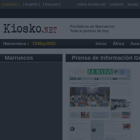
[ español ]
[ english ]
[ français ]
sobre Kiosko.net
contacto
ayuda
Periódicos de Marruecos
Toda la prensa de hoy
Hemeroteca
19/May/2022
Inicio
África
Asia
Marruecos
Prensa de Información G