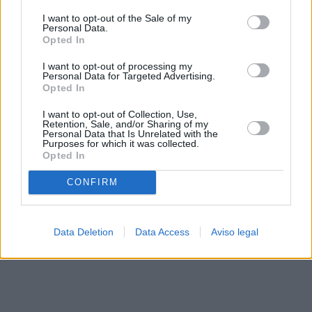
solo a este sitio web. Puede cambiar sus preferencias en
I want to opt-out of the Sale of my
cualquier momento entrando de nuevo en este sitio web o
Personal Data.
visitando nuestra política de privacidad.
Opted In
I want to opt-out of processing my
Personal Data for Targeted Advertising.
Opted In
I want to opt-out of Collection, Use,
Retention, Sale, and/or Sharing of my
Personal Data that Is Unrelated with the
Purposes for which it was collected.
Opted In
CONFIRM
Data Deletion
Data Access
Aviso legal