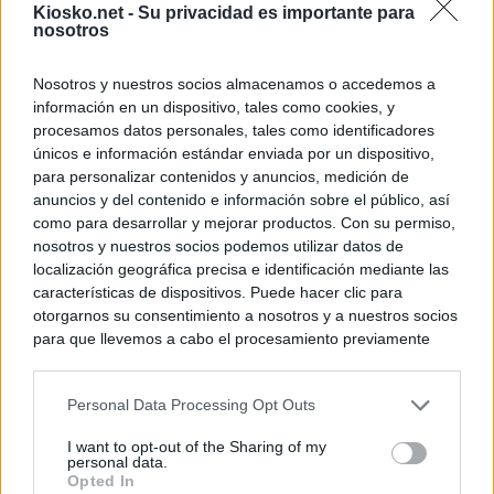
Kiosko.net -
Su privacidad es importante para
nosotros
Nosotros y nuestros socios almacenamos o accedemos a
información en un dispositivo, tales como cookies, y
procesamos datos personales, tales como identificadores
únicos e información estándar enviada por un dispositivo,
para personalizar contenidos y anuncios, medición de
anuncios y del contenido e información sobre el público, así
como para desarrollar y mejorar productos. Con su permiso,
nosotros y nuestros socios podemos utilizar datos de
localización geográfica precisa e identificación mediante las
características de dispositivos. Puede hacer clic para
otorgarnos su consentimiento a nosotros y a nuestros socios
para que llevemos a cabo el procesamiento previamente
descrito. De forma alternativa, puede acceder a información
más detallada y cambiar sus preferencias antes de otorgar o
Personal Data Processing Opt Outs
negar su consentimiento. Tenga en cuenta que algún
procesamiento de sus datos personales puede no requerir
I want to opt-out of the Sharing of my
de su consentimiento, pero usted tiene el derecho de
personal data.
rechazar tal procesamiento. Sus preferencias se aplicarán
Opted In