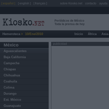
[ español ]
[ english ]
[ français ]
sobre Kiosko.net
contacto
ayuda
Periódicos de México
Toda la prensa de hoy
Hemeroteca
10/Ene/2010
Inicio
África
Asia
publicidad
México
Aguascalientes
Baja California
Campeche
Chiapas
Chihuahua
Coahuila
Colima
Durango
Est. México
Guanajuato