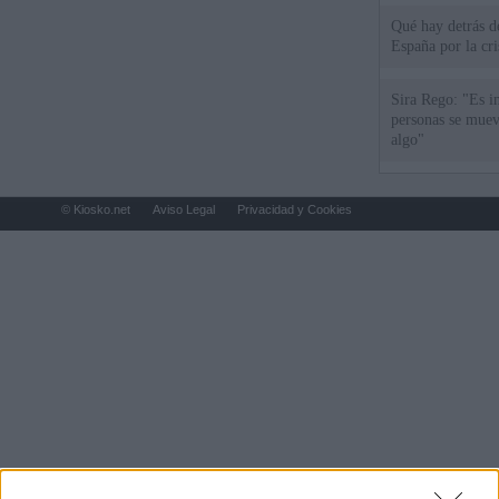
Qué hay detrás d
España por la cri
Sira Rego: "Es i
personas se muev
algo"
© Kiosko.net
Aviso Legal
Privacidad y Cookies