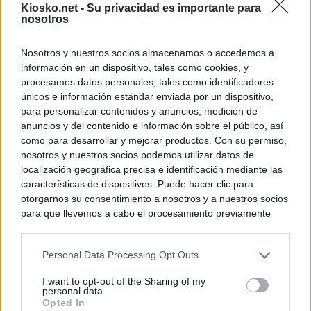
Kiosko.net -
Su privacidad es importante para
nosotros
Nosotros y nuestros socios almacenamos o accedemos a
información en un dispositivo, tales como cookies, y
procesamos datos personales, tales como identificadores
únicos e información estándar enviada por un dispositivo,
para personalizar contenidos y anuncios, medición de
anuncios y del contenido e información sobre el público, así
como para desarrollar y mejorar productos. Con su permiso,
nosotros y nuestros socios podemos utilizar datos de
localización geográfica precisa e identificación mediante las
características de dispositivos. Puede hacer clic para
otorgarnos su consentimiento a nosotros y a nuestros socios
para que llevemos a cabo el procesamiento previamente
descrito. De forma alternativa, puede acceder a información
más detallada y cambiar sus preferencias antes de otorgar o
Personal Data Processing Opt Outs
negar su consentimiento. Tenga en cuenta que algún
procesamiento de sus datos personales puede no requerir
I want to opt-out of the Sharing of my
de su consentimiento, pero usted tiene el derecho de
personal data.
rechazar tal procesamiento. Sus preferencias se aplicarán
Opted In