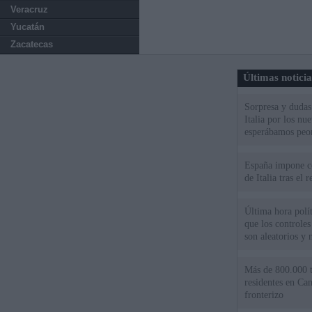
Veracruz
Yucatán
Zacatecas
Últimas notici
Sorpresa y dudas 
Italia por los nu
esperábamos peo
España impone co
de Italia tras el
Última hora polít
que los controles
son aleatorios y 
Más de 800.000 t
residentes en Can
fronterizo