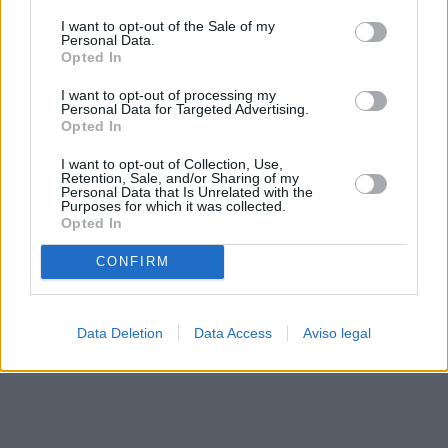
solo a este sitio web. Puede cambiar sus preferencias en
I want to opt-out of the Sale of my
cualquier momento entrando de nuevo en este sitio web o
Personal Data.
visitando nuestra política de privacidad.
Opted In
I want to opt-out of processing my
Personal Data for Targeted Advertising.
Opted In
I want to opt-out of Collection, Use,
Retention, Sale, and/or Sharing of my
Personal Data that Is Unrelated with the
Purposes for which it was collected.
Opted In
CONFIRM
Data Deletion
Data Access
Aviso legal