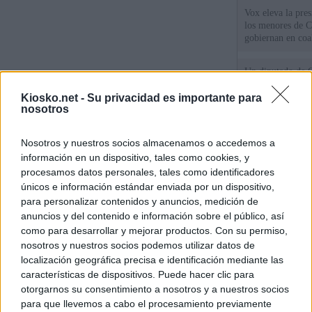
Vox eleva la pres
los menores de C
gobiernan en coa
Un diputado de 
ante la Fiscalía 
los inmigrantes”
Kiosko.net -
Su privacidad es importante para
nosotros
Tatuajes, cicatri
Nosotros y nuestros socios almacenamos o accedemos a
que busca a los d
Ceuta
información en un dispositivo, tales como cookies, y
procesamos datos personales, tales como identificadores
únicos e información estándar enviada por un dispositivo,
© Kiosko.net
Aviso Legal
Privacidad y Cookies
para personalizar contenidos y anuncios, medición de
anuncios y del contenido e información sobre el público, así
como para desarrollar y mejorar productos. Con su permiso,
nosotros y nuestros socios podemos utilizar datos de
localización geográfica precisa e identificación mediante las
características de dispositivos. Puede hacer clic para
otorgarnos su consentimiento a nosotros y a nuestros socios
para que llevemos a cabo el procesamiento previamente