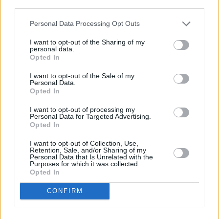
descrito. De forma alternativa, puede acceder a información
más detallada y cambiar sus preferencias antes de otorgar o
Personal Data Processing Opt Outs
negar su consentimiento. Tenga en cuenta que algún
procesamiento de sus datos personales puede no requerir
I want to opt-out of the Sharing of my
de su consentimiento, pero usted tiene el derecho de
personal data.
rechazar tal procesamiento. Sus preferencias se aplicarán
Opted In
solo a este sitio web. Puede cambiar sus preferencias en
I want to opt-out of the Sale of my
cualquier momento entrando de nuevo en este sitio web o
Personal Data.
visitando nuestra política de privacidad.
Opted In
I want to opt-out of processing my
Personal Data for Targeted Advertising.
Opted In
I want to opt-out of Collection, Use,
Retention, Sale, and/or Sharing of my
Personal Data that Is Unrelated with the
Purposes for which it was collected.
Opted In
CONFIRM