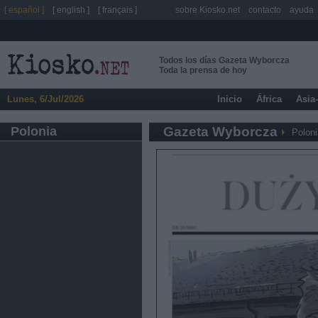
[ español ]
[ english ]
[ français ]
sobre Kiosko.net
contacto
ayuda
Todos los días Gazeta Wyborcza
Toda la prensa de hoy
Lunes, 6/Jul/2026
Inicio
África
Asia
Polonia
Gazeta Wyborcza
Poloni