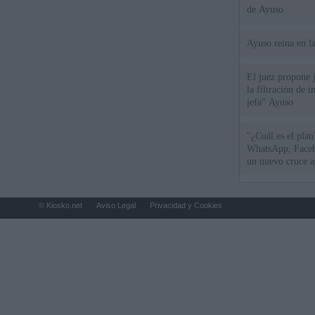
de Ayuso
Ayuso reina en l
El juez propone j
la filtración de i
jefa" Ayuso
"¿Cuál es el plan
WhatsApp, Faceb
un nuevo cruce a
15 de agosto
© Kiosko.net
Aviso Legal
Privacidad y Cookies