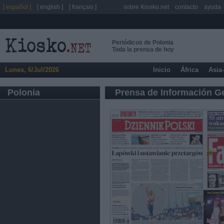
[ español ]
[ english ]
[ français ]
sobre Kiosko.net
contacto
ayuda
Periódicos de Polonia
Toda la prensa de hoy
Lunes, 6/Jul/2026
Inicio
África
Asia
Polonia
Prensa de Información G