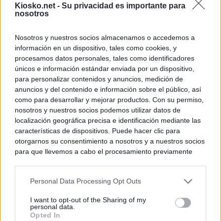
Kiosko.net -
Su privacidad es importante para
nosotros
Nosotros y nuestros socios almacenamos o accedemos a
información en un dispositivo, tales como cookies, y
procesamos datos personales, tales como identificadores
únicos e información estándar enviada por un dispositivo,
para personalizar contenidos y anuncios, medición de
anuncios y del contenido e información sobre el público, así
como para desarrollar y mejorar productos. Con su permiso,
nosotros y nuestros socios podemos utilizar datos de
localización geográfica precisa e identificación mediante las
características de dispositivos. Puede hacer clic para
otorgarnos su consentimiento a nosotros y a nuestros socios
para que llevemos a cabo el procesamiento previamente
descrito. De forma alternativa, puede acceder a información
más detallada y cambiar sus preferencias antes de otorgar o
Personal Data Processing Opt Outs
negar su consentimiento. Tenga en cuenta que algún
procesamiento de sus datos personales puede no requerir
I want to opt-out of the Sharing of my
de su consentimiento, pero usted tiene el derecho de
personal data.
rechazar tal procesamiento. Sus preferencias se aplicarán
Opted In