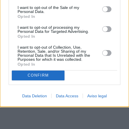
solo a este sitio web. Puede cambiar sus preferencias en
I want to opt-out of the Sale of my
cualquier momento entrando de nuevo en este sitio web o
Personal Data.
visitando nuestra política de privacidad.
Opted In
I want to opt-out of processing my
Personal Data for Targeted Advertising.
Opted In
I want to opt-out of Collection, Use,
Retention, Sale, and/or Sharing of my
Personal Data that Is Unrelated with the
Purposes for which it was collected.
Opted In
CONFIRM
Data Deletion
Data Access
Aviso legal