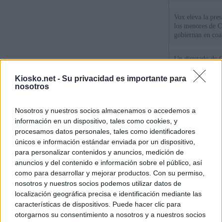
Vox eleva la pres
los menores de C
gobiernan en coa
Un diputado de 
ante la Fiscalía 
los inmigrantes”
Kiosko.net -
Su privacidad es importante para
nosotros
El Gobierno rech
ministros acudan 
Nosotros y nuestros socios almacenamos o accedemos a
de Ceuta
información en un dispositivo, tales como cookies, y
procesamos datos personales, tales como identificadores
únicos e información estándar enviada por un dispositivo,
© Kiosko.net
Aviso Legal
Privacidad y Cookies
para personalizar contenidos y anuncios, medición de
anuncios y del contenido e información sobre el público, así
como para desarrollar y mejorar productos. Con su permiso,
nosotros y nuestros socios podemos utilizar datos de
localización geográfica precisa e identificación mediante las
características de dispositivos. Puede hacer clic para
otorgarnos su consentimiento a nosotros y a nuestros socios