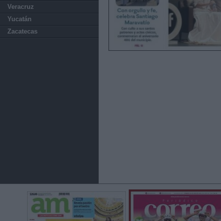
Veracruz
Yucatán
Zacatecas