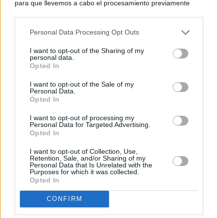
para que llevemos a cabo el procesamiento previamente
descrito. De forma alternativa, puede acceder a información
más detallada y cambiar sus preferencias antes de otorgar o
Personal Data Processing Opt Outs
negar su consentimiento. Tenga en cuenta que algún
procesamiento de sus datos personales puede no requerir
I want to opt-out of the Sharing of my
de su consentimiento, pero usted tiene el derecho de
personal data.
rechazar tal procesamiento. Sus preferencias se aplicarán
Opted In
solo a este sitio web. Puede cambiar sus preferencias en
I want to opt-out of the Sale of my
cualquier momento entrando de nuevo en este sitio web o
Personal Data.
visitando nuestra política de privacidad.
Opted In
I want to opt-out of processing my
Personal Data for Targeted Advertising.
Opted In
I want to opt-out of Collection, Use,
Retention, Sale, and/or Sharing of my
Personal Data that Is Unrelated with the
Purposes for which it was collected.
Opted In
CONFIRM