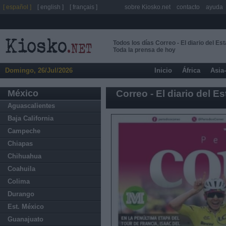
[ español ]
[ english ]
[ français ]
sobre Kiosko.net
contacto
ayuda
Todos los días Correo - El diario del E
Toda la prensa de hoy
Domingo, 26/Jul/2026
Inicio
África
Asia
México
Correo - El diario del 
Aguascalientes
Baja California
Campeche
Chiapas
Chihuahua
Coahuila
Colima
Durango
Est. México
Guanajuato