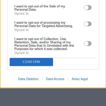
solo a este sitio web. Puede cambiar sus preferencias en
I want to opt-out of the Sale of my
cualquier momento entrando de nuevo en este sitio web o
Personal Data.
visitando nuestra política de privacidad.
Opted In
I want to opt-out of processing my
Personal Data for Targeted Advertising.
Opted In
I want to opt-out of Collection, Use,
Retention, Sale, and/or Sharing of my
Personal Data that Is Unrelated with the
Purposes for which it was collected.
Opted In
CONFIRM
Data Deletion
Data Access
Aviso legal