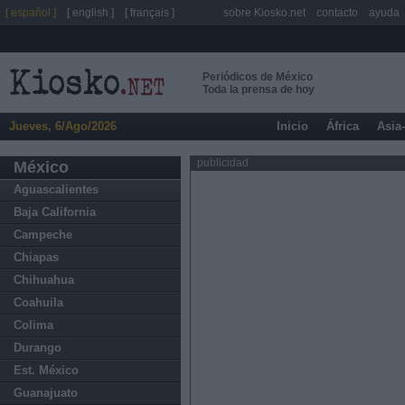
[ español ]
[ english ]
[ français ]
sobre Kiosko.net
contacto
ayuda
Periódicos de México
Toda la prensa de hoy
Jueves, 6/Ago/2026
Inicio
África
Asia
publicidad
México
Aguascalientes
Baja California
Campeche
Chiapas
Chihuahua
Coahuila
Colima
Durango
Est. México
Guanajuato