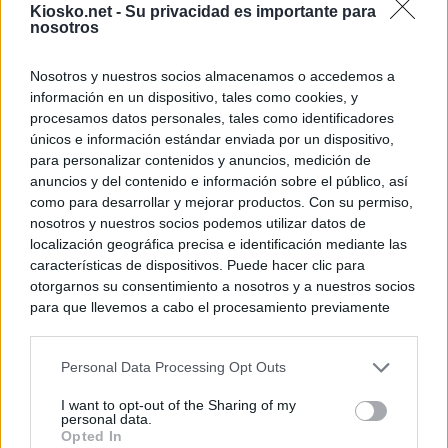
Kiosko.net -
Su privacidad es importante para
nosotros
Nosotros y nuestros socios almacenamos o accedemos a
información en un dispositivo, tales como cookies, y
procesamos datos personales, tales como identificadores
únicos e información estándar enviada por un dispositivo,
para personalizar contenidos y anuncios, medición de
anuncios y del contenido e información sobre el público, así
como para desarrollar y mejorar productos. Con su permiso,
nosotros y nuestros socios podemos utilizar datos de
localización geográfica precisa e identificación mediante las
características de dispositivos. Puede hacer clic para
otorgarnos su consentimiento a nosotros y a nuestros socios
para que llevemos a cabo el procesamiento previamente
descrito. De forma alternativa, puede acceder a información
más detallada y cambiar sus preferencias antes de otorgar o
Personal Data Processing Opt Outs
negar su consentimiento. Tenga en cuenta que algún
procesamiento de sus datos personales puede no requerir
I want to opt-out of the Sharing of my
de su consentimiento, pero usted tiene el derecho de
personal data.
rechazar tal procesamiento. Sus preferencias se aplicarán
Opted In