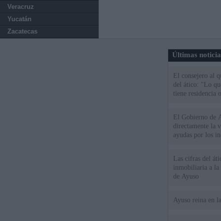
Veracruz
Yucatán
Zacatecas
Últimas notici
El consejero al 
del ático: "Lo q
tiene residencia o
El Gobierno de A
directamente la 
ayudas por los i
Las cifras del át
inmobiliaria a l
de Ayuso
Ayuso reina en l