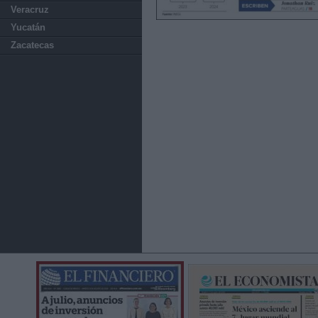
Veracruz
Yucatán
Zacatecas