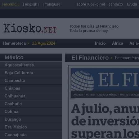
[ español ]
[ english ]
[ français ]
sobre Kiosko.net
contacto
ayuda
Todos los días El Financiero
Toda la prensa de hoy
Hemeroteca
13/Ago/2024
Inicio
África
Asia
México
El Financiero
Latinoaméric
Aguascalientes
Baja California
Campeche
Chiapas
Chihuahua
Coahuila
Colima
Durango
Est. México
Guanajuato