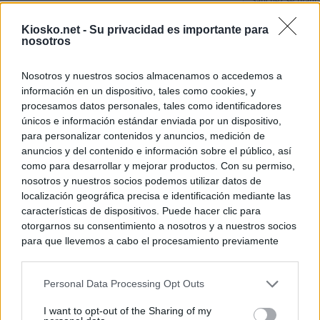
Sánchez se plant
con Italia tras c
Kiosko.net -
Su privacidad es importante para
nosotros
Los viajeros atra
Italia: “Es ridíc
Nosotros y nuestros socios almacenamos o accedemos a
información en un dispositivo, tales como cookies, y
Sánchez responde
procesamos datos personales, tales como identificadores
únicos e información estándar enviada por un dispositivo,
para personalizar contenidos y anuncios, medición de
© Kiosko.net
Aviso Legal
Privacidad y Cookies
anuncios y del contenido e información sobre el público, así
como para desarrollar y mejorar productos. Con su permiso,
nosotros y nuestros socios podemos utilizar datos de
localización geográfica precisa e identificación mediante las
características de dispositivos. Puede hacer clic para
otorgarnos su consentimiento a nosotros y a nuestros socios
para que llevemos a cabo el procesamiento previamente
descrito. De forma alternativa, puede acceder a información
más detallada y cambiar sus preferencias antes de otorgar o
Personal Data Processing Opt Outs
negar su consentimiento. Tenga en cuenta que algún
procesamiento de sus datos personales puede no requerir
I want to opt-out of the Sharing of my
de su consentimiento, pero usted tiene el derecho de