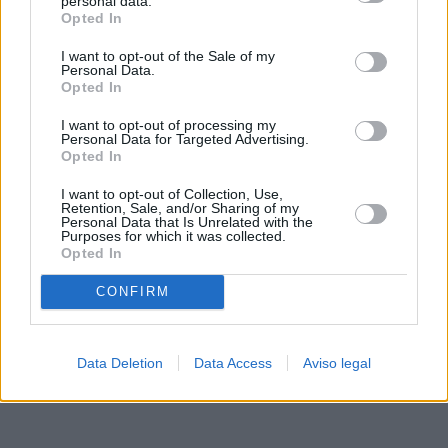
personal data.
rechazar tal procesamiento. Sus preferencias se aplicarán
Opted In
solo a este sitio web. Puede cambiar sus preferencias en
I want to opt-out of the Sale of my
cualquier momento entrando de nuevo en este sitio web o
Personal Data.
visitando nuestra política de privacidad.
Opted In
I want to opt-out of processing my
Personal Data for Targeted Advertising.
Opted In
I want to opt-out of Collection, Use,
Retention, Sale, and/or Sharing of my
Personal Data that Is Unrelated with the
Purposes for which it was collected.
Opted In
CONFIRM
Data Deletion
Data Access
Aviso legal