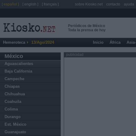
[ español ]
[ english ]
[ français ]
sobre Kiosko.net
contacto
ayuda
Periódicos de México
Toda la prensa de hoy
Hemeroteca
13/Ago/2024
Inicio
África
Asia
publicidad
México
Aguascalientes
Baja California
Campeche
Chiapas
Chihuahua
Coahuila
Colima
Durango
Est. México
Guanajuato