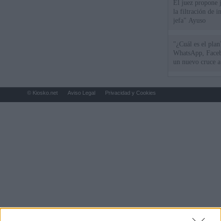
El juez propone j
la filtración de i
jefa" Ayuso
"¿Cuál es el plan
WhatsApp, Faceb
un nuevo cruce a
15 de agosto
© Kiosko.net
Aviso Legal
Privacidad y Cookies