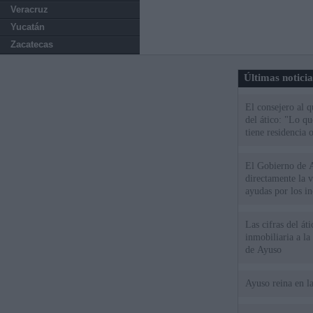
Veracruz
Yucatán
Zacatecas
Últimas notici
El consejero al 
del ático: "Lo q
tiene residencia o
El Gobierno de A
directamente la 
ayudas por los i
Las cifras del át
inmobiliaria a l
de Ayuso
Ayuso reina en l