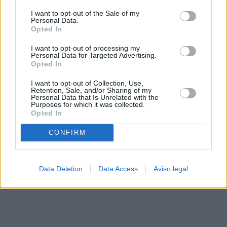
solo a este sitio web. Puede cambiar sus preferencias en
I want to opt-out of the Sale of my
cualquier momento entrando de nuevo en este sitio web o
Personal Data.
visitando nuestra política de privacidad.
Opted In
I want to opt-out of processing my
Personal Data for Targeted Advertising.
Opted In
I want to opt-out of Collection, Use,
Retention, Sale, and/or Sharing of my
Personal Data that Is Unrelated with the
Purposes for which it was collected.
Opted In
CONFIRM
Data Deletion
Data Access
Aviso legal