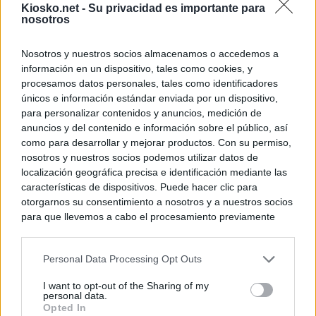
Kiosko.net -
Su privacidad es importante para
nosotros
Nosotros y nuestros socios almacenamos o accedemos a
información en un dispositivo, tales como cookies, y
procesamos datos personales, tales como identificadores
únicos e información estándar enviada por un dispositivo,
para personalizar contenidos y anuncios, medición de
anuncios y del contenido e información sobre el público, así
como para desarrollar y mejorar productos. Con su permiso,
nosotros y nuestros socios podemos utilizar datos de
localización geográfica precisa e identificación mediante las
características de dispositivos. Puede hacer clic para
otorgarnos su consentimiento a nosotros y a nuestros socios
para que llevemos a cabo el procesamiento previamente
descrito. De forma alternativa, puede acceder a información
más detallada y cambiar sus preferencias antes de otorgar o
Personal Data Processing Opt Outs
negar su consentimiento. Tenga en cuenta que algún
procesamiento de sus datos personales puede no requerir
I want to opt-out of the Sharing of my
de su consentimiento, pero usted tiene el derecho de
personal data.
rechazar tal procesamiento. Sus preferencias se aplicarán
Opted In