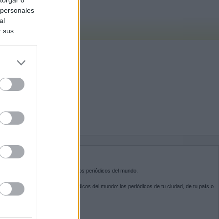
 personales
al
r sus
do nuestra
BRE KIOSKO.NET
sko.net
es la puerta de entrada a los periódicos del mundo.
ega por las portadas de los periódicos del mundo: los periódicos de tu ciudad, de tu país o
 otro extremo del mundo.
GUENOS