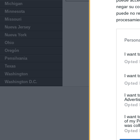
Michigan
negar su co
Minnesota
puede no re
Missouri
procesamien
preferencia
Nueva Jersey
política de 
Nueva York
Persona
Ohio
Oregón
I want t
Pensilvania
Opted 
Texas
Washington
I want t
Washington D.C.
Opted 
I want 
Últimas notic
Advertis
Opted 
El Gobierno de 
Chamberí a ayud
I want t
of my P
was col
Opted 
Ayuso contra Ay
Comunidad de 