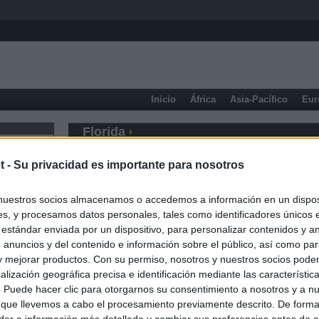
Inicio
África
Asia-Pacífico
Eur
Florida
t -
Su privacidad es importante para nosotros
nuestros socios almacenamos o accedemos a información en un disposi
s, y procesamos datos personales, tales como identificadores únicos 
 estándar enviada por un dispositivo, para personalizar contenidos y a
 anuncios y del contenido e información sobre el público, así como pa
 y mejorar productos. Con su permiso, nosotros y nuestros socios podem
alización geográfica precisa e identificación mediante las característic
s. Puede hacer clic para otorgarnos su consentimiento a nosotros y a n
 que llevemos a cabo el procesamiento previamente descrito. De forma 
er a información más detallada y cambiar sus preferencias antes de o