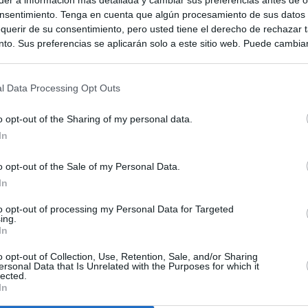
nsentimiento. Tenga en cuenta que algún procesamiento de sus datos
querir de su consentimiento, pero usted tiene el derecho de rechazar t
to. Sus preferencias se aplicarán solo a este sitio web. Puede cambia
s en cualquier momento entrando de nuevo en este sitio web o visitan
privacidad.
l Data Processing Opt Outs
o opt-out of the Sharing of my personal data.
In
o opt-out of the Sale of my Personal Data.
In
to opt-out of processing my Personal Data for Targeted
ias
SO
ing.
In
Kio
Ayuso no puede destinar directamente la venta del ático de
as por los incendios
o opt-out of Collection, Use, Retention, Sale, and/or Sharing
Nav
ersonal Data that Is Unrelated with the Purposes for which it
del
lected.
In
uso: cómo ha cambiado su discurso sobre el ático de la
SÍ
Madrid en una semana