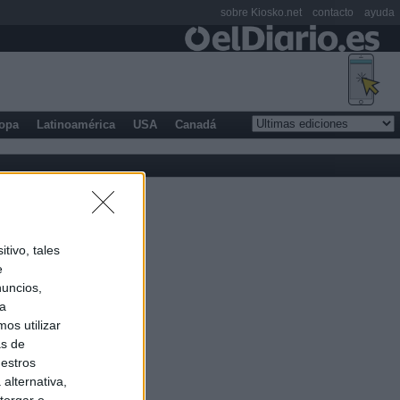
sobre Kiosko.net
contacto
ayuda
opa
Latinoamérica
USA
Canadá
tivo, tales
e
nuncios,
ra
os utilizar
as de
uestros
alternativa,
torgar o