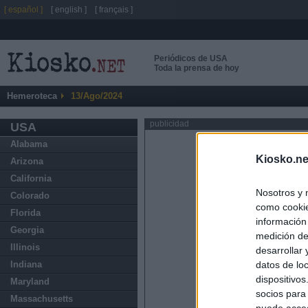
[ español ]
[ english ]
[ français ]
Periódicos de USA
Toda la prensa de hoy
Hemeroteca
13/Ago/2024
publicidad
USA
Alabama
Kiosko.ne
Arizona
California
Nosotros y 
Colorado
como cookie
Florida
información
Georgia
medición de
Illinois
desarrollar
datos de loc
Indiana
dispositivo
Maryland
socios para
Massachusetts
puede acced