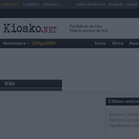
[ español ]
[ english ]
[ français ]
sobre Kiosko.net
contacto
ayuda
Periódicos de Irán
Toda la prensa de hoy
Hemeroteca
13/Ago/2024
Inicio
África
Asia
Irán
Últimas notici
Sorpresa y dudas 
Italia por los nu
esperábamos peo