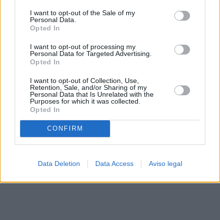
solo a este sitio web. Puede cambiar sus preferencias en
I want to opt-out of the Sale of my
cualquier momento entrando de nuevo en este sitio web o
Personal Data.
visitando nuestra política de privacidad.
Opted In
I want to opt-out of processing my
Personal Data for Targeted Advertising.
Opted In
I want to opt-out of Collection, Use,
Retention, Sale, and/or Sharing of my
Personal Data that Is Unrelated with the
Purposes for which it was collected.
Opted In
CONFIRM
Data Deletion
Data Access
Aviso legal