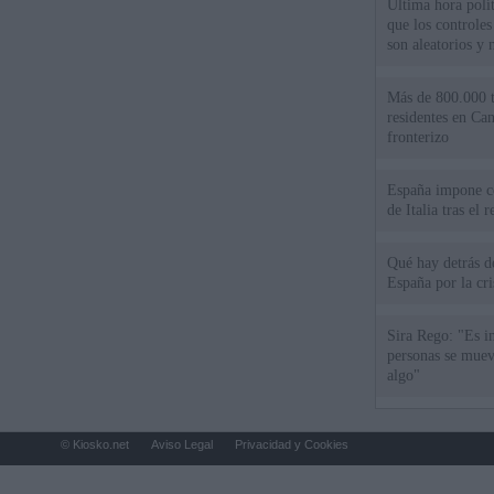
Última hora polít
que los controles
son aleatorios y 
Más de 800.000 t
residentes en Can
fronterizo
España impone co
de Italia tras el
Qué hay detrás d
España por la cri
Sira Rego: "Es i
personas se muev
algo"
© Kiosko.net
Aviso Legal
Privacidad y Cookies