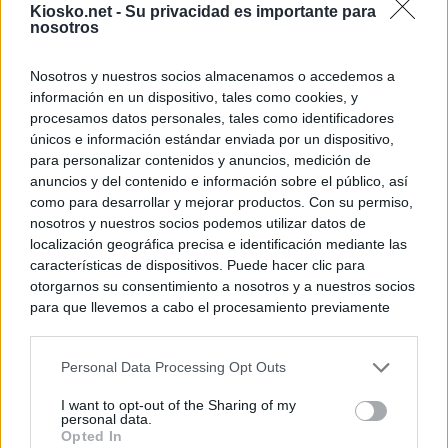
Kiosko.net -
Su privacidad es importante para
nosotros
Nosotros y nuestros socios almacenamos o accedemos a
información en un dispositivo, tales como cookies, y
procesamos datos personales, tales como identificadores
únicos e información estándar enviada por un dispositivo,
para personalizar contenidos y anuncios, medición de
anuncios y del contenido e información sobre el público, así
como para desarrollar y mejorar productos. Con su permiso,
nosotros y nuestros socios podemos utilizar datos de
localización geográfica precisa e identificación mediante las
características de dispositivos. Puede hacer clic para
otorgarnos su consentimiento a nosotros y a nuestros socios
para que llevemos a cabo el procesamiento previamente
descrito. De forma alternativa, puede acceder a información
más detallada y cambiar sus preferencias antes de otorgar o
Personal Data Processing Opt Outs
negar su consentimiento. Tenga en cuenta que algún
procesamiento de sus datos personales puede no requerir
I want to opt-out of the Sharing of my
de su consentimiento, pero usted tiene el derecho de
personal data.
rechazar tal procesamiento. Sus preferencias se aplicarán
Opted In