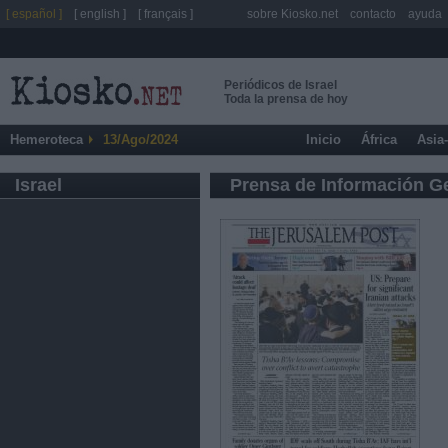
[ español ]
[ english ]
[ français ]
sobre Kiosko.net
contacto
ayuda
Periódicos de Israel
Toda la prensa de hoy
Hemeroteca
13/Ago/2024
Inicio
África
Asia
Israel
Prensa de Información G