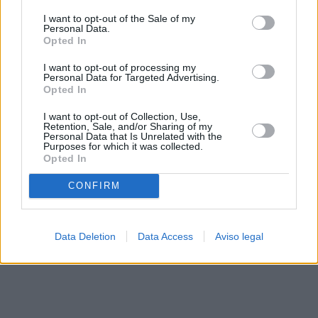
solo a este sitio web. Puede cambiar sus preferencias en
I want to opt-out of the Sale of my
cualquier momento entrando de nuevo en este sitio web o
Personal Data.
visitando nuestra política de privacidad.
Opted In
I want to opt-out of processing my
Personal Data for Targeted Advertising.
Opted In
I want to opt-out of Collection, Use,
Retention, Sale, and/or Sharing of my
Personal Data that Is Unrelated with the
Purposes for which it was collected.
Opted In
CONFIRM
Data Deletion
Data Access
Aviso legal