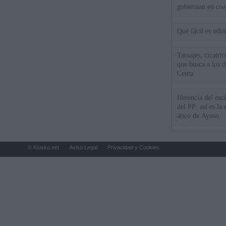
gobiernan en coa
Qué fácil es odi
Tatuajes, cicatri
que busca a los d
Ceuta
Herencia del esc
del PP: así es l
ático de Ayuso
© Kiosko.net
Aviso Legal
Privacidad y Cookies