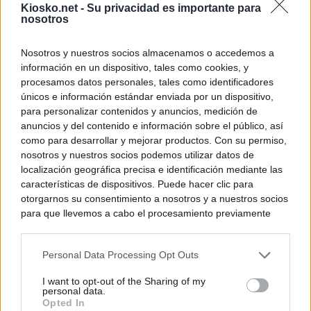
Kiosko.net -
Su privacidad es importante para
nosotros
Nosotros y nuestros socios almacenamos o accedemos a
información en un dispositivo, tales como cookies, y
procesamos datos personales, tales como identificadores
únicos e información estándar enviada por un dispositivo,
para personalizar contenidos y anuncios, medición de
anuncios y del contenido e información sobre el público, así
como para desarrollar y mejorar productos. Con su permiso,
nosotros y nuestros socios podemos utilizar datos de
localización geográfica precisa e identificación mediante las
características de dispositivos. Puede hacer clic para
otorgarnos su consentimiento a nosotros y a nuestros socios
para que llevemos a cabo el procesamiento previamente
descrito. De forma alternativa, puede acceder a información
más detallada y cambiar sus preferencias antes de otorgar o
Personal Data Processing Opt Outs
negar su consentimiento. Tenga en cuenta que algún
procesamiento de sus datos personales puede no requerir
I want to opt-out of the Sharing of my
de su consentimiento, pero usted tiene el derecho de
personal data.
rechazar tal procesamiento. Sus preferencias se aplicarán
Opted In