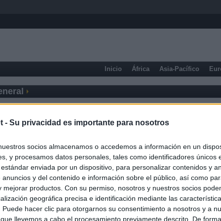
Inicio
África
Asia-Pacífico
Eur
eneral
t -
Su privacidad es importante para nosotros
nuestros socios almacenamos o accedemos a información en un disposi
s, y procesamos datos personales, tales como identificadores únicos 
 estándar enviada por un dispositivo, para personalizar contenidos y a
 anuncios y del contenido e información sobre el público, así como pa
 y mejorar productos. Con su permiso, nosotros y nuestros socios podem
alización geográfica precisa e identificación mediante las característic
s. Puede hacer clic para otorgarnos su consentimiento a nosotros y a n
 que llevemos a cabo el procesamiento previamente descrito. De forma 