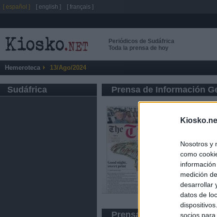
[ español ]
[ english ]
[ français ]
Periódicos de Sudáfrica
Toda la prensa de hoy
Hemeroteca
13/Ago/2024
Sudáfrica
Prensa de Información G
Kiosko.ne
Nosotros y 
como cookie
información
medición de
desarrollar
datos de loc
dispositivo
Prensa Económica
socios para