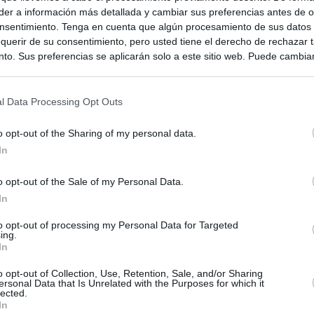
er a información más detallada y cambiar sus preferencias antes de o
nsentimiento. Tenga en cuenta que algún procesamiento de sus datos
querir de su consentimiento, pero usted tiene el derecho de rechazar t
to. Sus preferencias se aplicarán solo a este sitio web. Puede cambia
s en cualquier momento entrando de nuevo en este sitio web o visitan
privacidad.
l Data Processing Opt Outs
o opt-out of the Sharing of my personal data.
In
o opt-out of the Sale of my Personal Data.
In
to opt-out of processing my Personal Data for Targeted
ing.
ias
SO
In
Kio
 que Ayuso señaló por la compra del ático: "Lo que no se dice es
o opt-out of Collection, Use, Retention, Sale, and/or Sharing
ersonal Data that Is Unrelated with the Purposes for which it
ene residencia oficial para la presidenta"
Nav
lected.
del
In