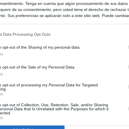
nsentimiento. Tenga en cuenta que algún procesamiento de sus datos
querir de su consentimiento, pero usted tiene el derecho de rechazar t
to. Sus preferencias se aplicarán solo a este sitio web. Puede cambia
s en cualquier momento entrando de nuevo en este sitio web o visitan
privacidad.
l Data Processing Opt Outs
o opt-out of the Sharing of my personal data.
In
o opt-out of the Sale of my Personal Data.
In
to opt-out of processing my Personal Data for Targeted
ing.
ias
SO
In
Kio
uso se reparte 1,2 millones en dividendos y factura 710.000
o opt-out of Collection, Use, Retention, Sale, and/or Sharing
sultora
ersonal Data that Is Unrelated with the Purposes for which it
Nav
lected.
del
In
 de Ayuso de las instituciones de la Comunidad de Madrid
SÍ