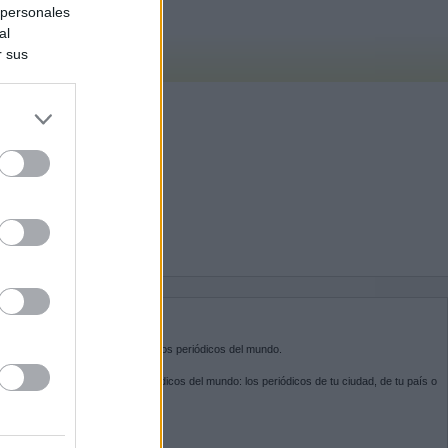
 personales
al
r sus
do nuestra
BRE KIOSKO.NET
sko.net
es la puerta de entrada a los periódicos del mundo.
ega por las portadas de los periódicos del mundo: los periódicos de tu ciudad, de tu país o
 otro extremo del mundo.
GUENOS