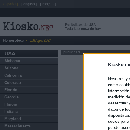
[ español ]
[ english ]
[ français ]
Periódicos de USA
Toda la prensa de hoy
Hemeroteca
13/Ago/2024
publicidad
USA
Alabama
Kiosko.ne
Arizona
California
Nosotros y 
Colorado
como cookie
Florida
información
medición de
Georgia
desarrollar
Illinois
datos de loc
Indiana
dispositivo
Maryland
socios para
Massachusetts
puede acced