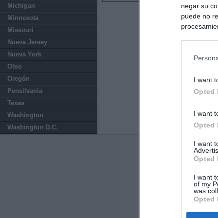
negar su co
Michigan
puede no re
Minnesota
procesamien
Missouri
preferencia
Nueva Jersey
política de 
Nueva York
Persona
Ohio
Oregón
I want t
Pensilvania
Opted 
Texas
I want t
Washington
Opted 
Washington D.C.
I want 
Advertis
Últimas notic
Opted 
La pareja de Ay
I want t
euros en su con
of my P
was col
Opted 
El uso personal