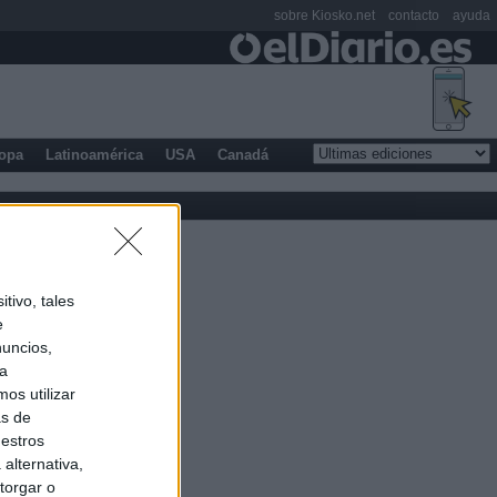
sobre Kiosko.net
contacto
ayuda
opa
Latinoamérica
USA
Canadá
tivo, tales
e
nuncios,
ra
os utilizar
as de
uestros
alternativa,
torgar o