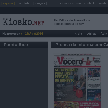
[ español ]
[ english ]
[ français ]
sobre Kiosko.net
contacto
ayuda
Periódicos de Puerto Rico
Toda la prensa de hoy
Hemeroteca
13/Ago/2024
Inicio
África
Asia
Puerto Rico
Prensa de Información G