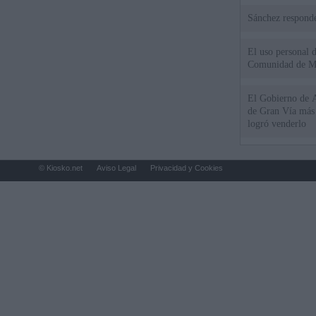
Sánchez responde
El uso personal d
Comunidad de M
El Gobierno de A
de Gran Vía más
logró venderlo
© Kiosko.net
Aviso Legal
Privacidad y Cookies