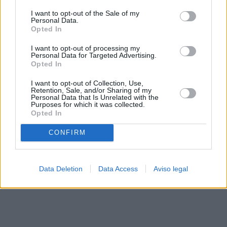
solo a este sitio web. Puede cambiar sus preferencias en
I want to opt-out of the Sale of my
cualquier momento entrando de nuevo en este sitio web o
Personal Data.
visitando nuestra política de privacidad.
Opted In
I want to opt-out of processing my
Personal Data for Targeted Advertising.
Opted In
I want to opt-out of Collection, Use,
Retention, Sale, and/or Sharing of my
Personal Data that Is Unrelated with the
Purposes for which it was collected.
Opted In
CONFIRM
Data Deletion
Data Access
Aviso legal