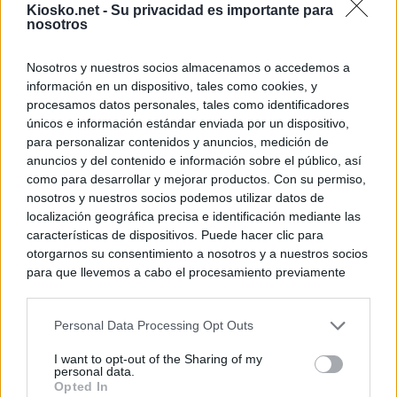
Kiosko.net -
Su privacidad es importante para
nosotros
Nosotros y nuestros socios almacenamos o accedemos a
información en un dispositivo, tales como cookies, y
procesamos datos personales, tales como identificadores
únicos e información estándar enviada por un dispositivo,
para personalizar contenidos y anuncios, medición de
anuncios y del contenido e información sobre el público, así
como para desarrollar y mejorar productos. Con su permiso,
nosotros y nuestros socios podemos utilizar datos de
localización geográfica precisa e identificación mediante las
características de dispositivos. Puede hacer clic para
otorgarnos su consentimiento a nosotros y a nuestros socios
para que llevemos a cabo el procesamiento previamente
descrito. De forma alternativa, puede acceder a información
más detallada y cambiar sus preferencias antes de otorgar o
Personal Data Processing Opt Outs
negar su consentimiento. Tenga en cuenta que algún
procesamiento de sus datos personales puede no requerir
I want to opt-out of the Sharing of my
de su consentimiento, pero usted tiene el derecho de
personal data.
rechazar tal procesamiento. Sus preferencias se aplicarán
Opted In