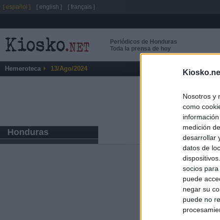
[ español ]
[ english ]
[ français ]
Periódicos de Honduras
Toda la prensa de hoy
Hemeroteca
13/Ago/2024
Kiosko.ne
Nosotros y 
como cookie
información
medición de
Honduras
desarrollar
datos de loc
dispositivo
Últimas notic
socios para
puede acced
El consejero al
negar su co
que Madrid no ti
puede no re
procesamien
El Gobierno de 