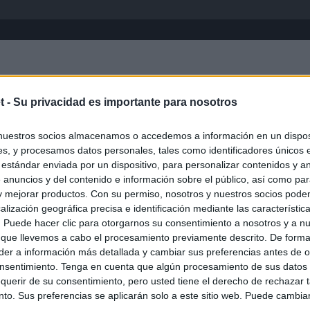
Inicio
África
Asia-Pacífico
Eur
t -
Su privacidad es importante para nosotros
nuestros socios almacenamos o accedemos a información en un disposi
s, y procesamos datos personales, tales como identificadores únicos 
 estándar enviada por un dispositivo, para personalizar contenidos y a
 anuncios y del contenido e información sobre el público, así como pa
 y mejorar productos. Con su permiso, nosotros y nuestros socios podem
alización geográfica precisa e identificación mediante las característic
s. Puede hacer clic para otorgarnos su consentimiento a nosotros y a n
ias
SO
 que llevemos a cabo el procesamiento previamente descrito. De forma 
er a información más detallada y cambiar sus preferencias antes de o
Kio
 que Ayuso señaló por la compra del ático: "Lo que no se dice es
nsentimiento. Tenga en cuenta que algún procesamiento de sus datos
ene residencia oficial para la presidenta"
Nav
querir de su consentimiento, pero usted tiene el derecho de rechazar t
del
to. Sus preferencias se aplicarán solo a este sitio web. Puede cambia
Ayuso no puede destinar directamente la venta del ático de
SÍ