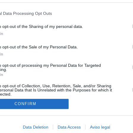
s en cualquier momento entrando de nuevo en este sitio web o visitan
as por los incendios
privacidad.
l Data Processing Opt Outs
uso: cómo ha cambiado su discurso sobre el ático de la
Madrid en una semana
o opt-out of the Sharing of my personal data.
In
tico: de los honorarios de la inmobiliaria a la estimación de venta
e Ayuso
o opt-out of the Sale of my Personal Data.
In
ica del ático de lujo solo ha comprado dos inmuebles en los
ios aunque Ayuso dice que realiza compraventas "todo el año"
to opt-out of processing my Personal Data for Targeted
ing.
la era de la impunidad
In
o opt-out of Collection, Use, Retention, Sale, and/or Sharing
ersonal Data that Is Unrelated with the Purposes for which it
lected.
In
CONFIRM
Data Deletion
Data Access
Aviso legal