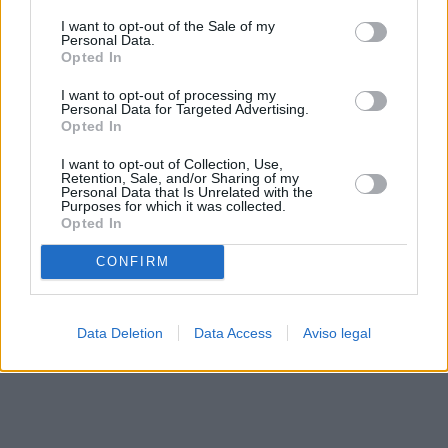
solo a este sitio web. Puede cambiar sus preferencias en
I want to opt-out of the Sale of my
cualquier momento entrando de nuevo en este sitio web o
Personal Data.
visitando nuestra política de privacidad.
Opted In
I want to opt-out of processing my
Personal Data for Targeted Advertising.
Opted In
I want to opt-out of Collection, Use,
Retention, Sale, and/or Sharing of my
Personal Data that Is Unrelated with the
Purposes for which it was collected.
Opted In
CONFIRM
Data Deletion
Data Access
Aviso legal