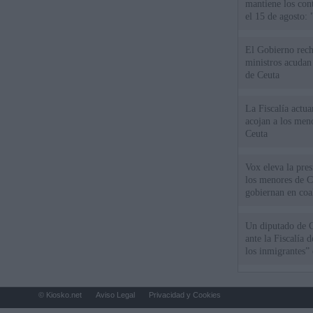
mantiene los cont
el 15 de agosto:
El Gobierno rech
ministros acudan 
de Ceuta
La Fiscalía actu
acojan a los meno
Ceuta
Vox eleva la pres
los menores de C
gobiernan en coa
Un diputado de 
ante la Fiscalía 
los inmigrantes”
© Kiosko.net
Aviso Legal
Privacidad y Cookies