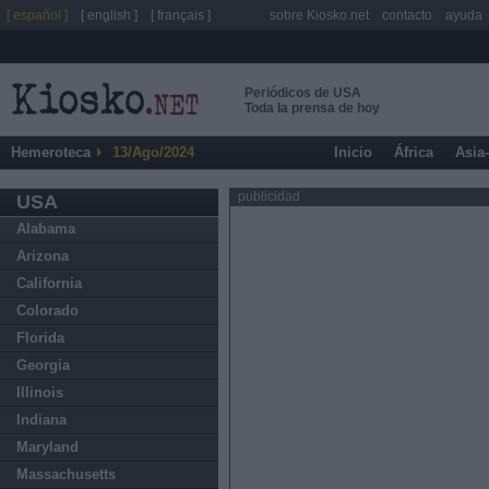
[ español ]
[ english ]
[ français ]
sobre Kiosko.net
contacto
ayuda
Periódicos de USA
Toda la prensa de hoy
Hemeroteca
13/Ago/2024
Inicio
África
Asia
publicidad
USA
Alabama
Arizona
California
Colorado
Florida
Georgia
Illinois
Indiana
Maryland
Massachusetts