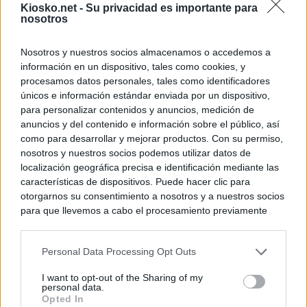
Kiosko.net -
Su privacidad es importante para
nosotros
Nosotros y nuestros socios almacenamos o accedemos a
información en un dispositivo, tales como cookies, y
procesamos datos personales, tales como identificadores
únicos e información estándar enviada por un dispositivo,
para personalizar contenidos y anuncios, medición de
anuncios y del contenido e información sobre el público, así
como para desarrollar y mejorar productos. Con su permiso,
nosotros y nuestros socios podemos utilizar datos de
localización geográfica precisa e identificación mediante las
características de dispositivos. Puede hacer clic para
otorgarnos su consentimiento a nosotros y a nuestros socios
para que llevemos a cabo el procesamiento previamente
descrito. De forma alternativa, puede acceder a información
más detallada y cambiar sus preferencias antes de otorgar o
Personal Data Processing Opt Outs
negar su consentimiento. Tenga en cuenta que algún
procesamiento de sus datos personales puede no requerir
I want to opt-out of the Sharing of my
de su consentimiento, pero usted tiene el derecho de
personal data.
rechazar tal procesamiento. Sus preferencias se aplicarán
Opted In