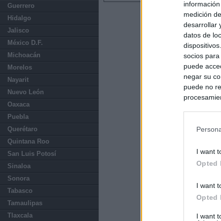
información
Guerrero
medición de
Hidalgo
desarrollar
Jalisco
datos de loc
México D.F.
dispositivo
Michoacán
socios para
puede acced
Morelos
negar su co
Nayarit
puede no re
Nuevo León
procesamien
Oaxaca
preferencia
Puebla
política de 
Querétaro
Persona
Quintana Roo
I want t
San Luis Potosí
Opted 
Sinaloa
Sonora
I want t
Tabasco
Opted 
Tamaulipas
Tlaxcala
I want 