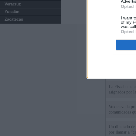
Advertis
Veracruz
Opted 
Yucatán
I want t
Zacatecas
of my P
was col
Opted 
Últimas notic
Italia rechaza 
España hasta el
El Gobierno da u
España o adopt
La Fiscalía act
asignados por la
Vox eleva la pr
comunidades qu
Un diputado de
por llamar a “c