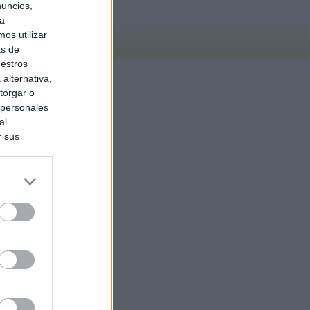
nuncios,
ra
os utilizar
as de
uestros
alternativa,
torgar o
 personales
al
r sus
do nuestra