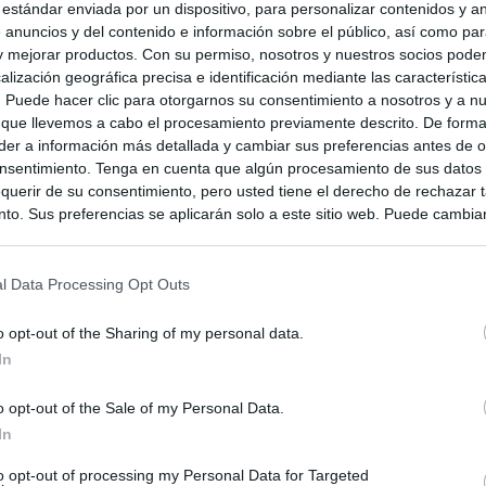
 estándar enviada por un dispositivo, para personalizar contenidos y a
 anuncios y del contenido e información sobre el público, así como pa
 y mejorar productos. Con su permiso, nosotros y nuestros socios podem
alización geográfica precisa e identificación mediante las característic
s. Puede hacer clic para otorgarnos su consentimiento a nosotros y a n
 que llevemos a cabo el procesamiento previamente descrito. De forma 
er a información más detallada y cambiar sus preferencias antes de o
nsentimiento. Tenga en cuenta que algún procesamiento de sus datos
querir de su consentimiento, pero usted tiene el derecho de rechazar t
to. Sus preferencias se aplicarán solo a este sitio web. Puede cambia
s en cualquier momento entrando de nuevo en este sitio web o visitan
privacidad.
l Data Processing Opt Outs
o opt-out of the Sharing of my personal data.
In
o opt-out of the Sale of my Personal Data.
In
to opt-out of processing my Personal Data for Targeted