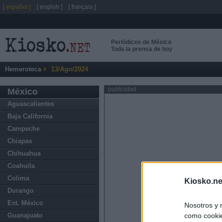
[ español ]
[ english ]
[ français ]
Periódicos de México
Toda la prensa de hoy
Hemeroteca
13/Ago/2024
publicidad
México
Aguascalientes
Baja California
Campeche
Chiapas
Chihuahua
Coahuila
Colima
Kiosko.ne
Durango
Est. México
Nosotros y 
como cookie
Guanajuato