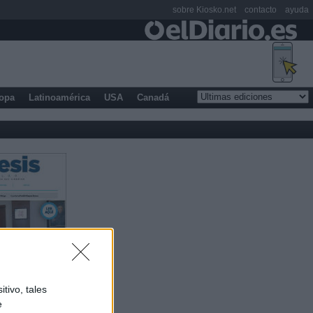
sobre Kiosko.net
contacto
ayuda
opa
Latinoamérica
USA
Canadá
tivo, tales
e