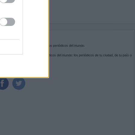
BRE KIOSKO.NET
sko.net
es la puerta de entrada a los periódicos del mundo.
ega por las portadas de los periódicos del mundo: los periódicos de tu ciudad, de tu país o
 otro extremo del mundo.
GUENOS