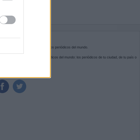
BRE KIOSKO.NET
sko.net
es la puerta de entrada a los periódicos del mundo.
ega por las portadas de los periódicos del mundo: los periódicos de tu ciudad, de tu país o
 otro extremo del mundo.
GUENOS