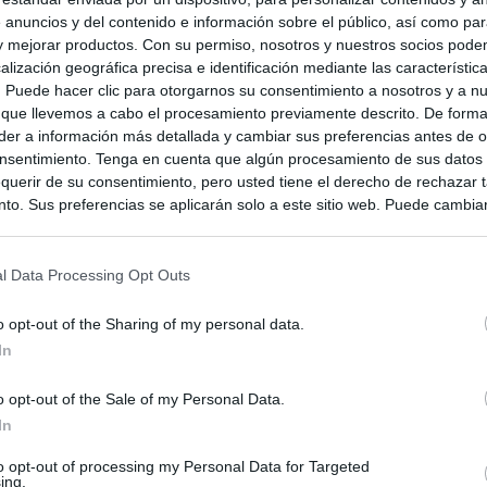
 anuncios y del contenido e información sobre el público, así como pa
 y mejorar productos. Con su permiso, nosotros y nuestros socios podem
alización geográfica precisa e identificación mediante las característic
s. Puede hacer clic para otorgarnos su consentimiento a nosotros y a n
 que llevemos a cabo el procesamiento previamente descrito. De forma 
er a información más detallada y cambiar sus preferencias antes de o
nsentimiento. Tenga en cuenta que algún procesamiento de sus datos
querir de su consentimiento, pero usted tiene el derecho de rechazar t
to. Sus preferencias se aplicarán solo a este sitio web. Puede cambia
s en cualquier momento entrando de nuevo en este sitio web o visitan
privacidad.
l Data Processing Opt Outs
o opt-out of the Sharing of my personal data.
In
o opt-out of the Sale of my Personal Data.
In
to opt-out of processing my Personal Data for Targeted
ing.