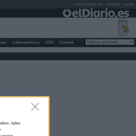
sobre Kiosko.net
contacto
ayuda
opa
Latinoamérica
USA
Canadá
tivo, tales
e
nuncios,