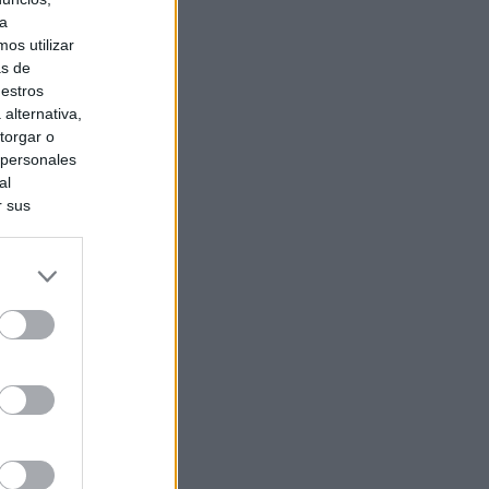
ra
os utilizar
as de
uestros
alternativa,
torgar o
 personales
al
r sus
do nuestra