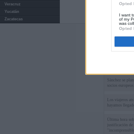
Opted 
Veracruz
Yucatán
I want t
of my P
Zacatecas
was col
Opted 
Últimas notic
El uso personal
El Gobierno de 
hace un año cu
Sánchez se plant
socios europeos
Los viajeros atr
hayamos llegado
Última hora sob
justificación de
"incomprensibl