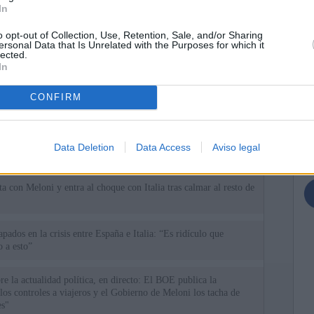
In
o opt-out of Collection, Use, Retention, Sale, and/or Sharing
ersonal Data that Is Unrelated with the Purposes for which it
lected.
In
ias
SO
CONFIRM
Kio
 de Ayuso de las instituciones de la Comunidad de Madrid
Nav
del
Ayuso pone a la venta el inmueble de Gran Vía más caro que
Data Deletion
Data Access
Aviso legal
ando no logró venderlo
SÍ
a con Meloni y entra al choque con Italia tras calmar al resto de
apados en la crisis entre España e Italia: “Es ridículo que
 a esto”
re la actualidad política, en directo: El BOE publica la
 los controles a viajeros y el Gobierno de Meloni los tacha de
es"