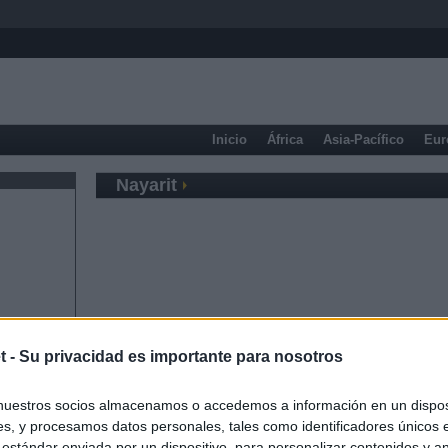
Inicio
África
Asia-Pacífico
Eur
Nayarit
t -
Su privacidad es importante para nosotros
nuestros socios almacenamos o accedemos a información en un disposi
s, y procesamos datos personales, tales como identificadores únicos 
 estándar enviada por un dispositivo, para personalizar contenidos y a