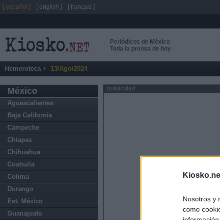
[ español ]
[ english ]
[ français ]
Periódicos de México
Toda la prensa de hoy
Hemeroteca
13/Ago/2024
publicidad
México
Aguascalientes
Baja California
Campeche
Chiapas
Chihuahua
Coahuila
Kiosko.ne
Colima
Durango
Nosotros y 
Est. México
como cookie
Guanajuato
información