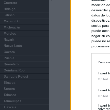
Guerrero
medición de
Hidalgo
desarrollar
datos de loc
Jalisco
dispositivo
México D.F.
socios para
Michoacán
puede acced
Morelos
negar su co
Nayarit
puede no re
Nuevo León
procesamien
preferencia
Oaxaca
política de 
Puebla
Persona
Querétaro
Quintana Roo
I want t
San Luis Potosí
Opted 
Sinaloa
Sonora
I want t
Tabasco
Opted 
Tamaulipas
I want 
Tlaxcala
Advertis