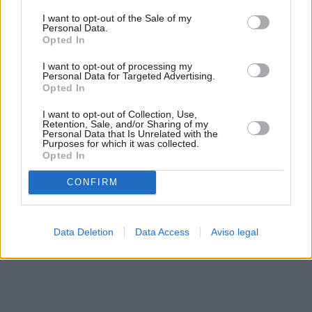
solo a este sitio web. Puede cambiar sus preferencias en
I want to opt-out of the Sale of my
cualquier momento entrando de nuevo en este sitio web o
Personal Data.
visitando nuestra política de privacidad.
Opted In
I want to opt-out of processing my
Personal Data for Targeted Advertising.
Opted In
I want to opt-out of Collection, Use,
Retention, Sale, and/or Sharing of my
Personal Data that Is Unrelated with the
Purposes for which it was collected.
Opted In
CONFIRM
Data Deletion
Data Access
Aviso legal