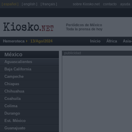
[ español ]
[ english ]
[ français ]
sobre Kiosko.net
contacto
ayuda
Periódicos de México
Toda la prensa de hoy
Hemeroteca
13/Ago/2024
Inicio
África
Asia
publicidad
México
Aguascalientes
Baja California
Campeche
Chiapas
Chihuahua
Coahuila
Colima
Durango
Est. México
Guanajuato