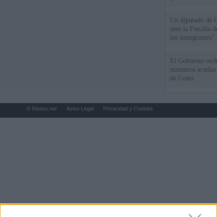
Un diputado de 
ante la Fiscalía 
los inmigrantes”
El Gobierno rech
ministros acudan 
de Ceuta
© Kiosko.net
Aviso Legal
Privacidad y Cookies