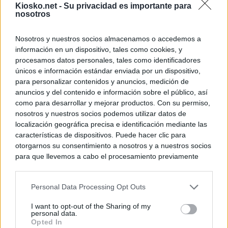
Kiosko.net -
Su privacidad es importante para
nosotros
Nosotros y nuestros socios almacenamos o accedemos a
información en un dispositivo, tales como cookies, y
procesamos datos personales, tales como identificadores
únicos e información estándar enviada por un dispositivo,
para personalizar contenidos y anuncios, medición de
anuncios y del contenido e información sobre el público, así
como para desarrollar y mejorar productos. Con su permiso,
nosotros y nuestros socios podemos utilizar datos de
localización geográfica precisa e identificación mediante las
características de dispositivos. Puede hacer clic para
otorgarnos su consentimiento a nosotros y a nuestros socios
para que llevemos a cabo el procesamiento previamente
descrito. De forma alternativa, puede acceder a información
más detallada y cambiar sus preferencias antes de otorgar o
Personal Data Processing Opt Outs
negar su consentimiento. Tenga en cuenta que algún
procesamiento de sus datos personales puede no requerir
I want to opt-out of the Sharing of my
de su consentimiento, pero usted tiene el derecho de
personal data.
rechazar tal procesamiento. Sus preferencias se aplicarán
Opted In