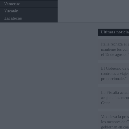
Veracruz
Yucatán
Zacatecas
Últimas notici
Italia rechaza e
mantiene los cont
el 15 de agosto:
El Gobierno da un
controles a viaj
proporcionales"
La Fiscalía actu
acojan a los meno
Ceuta
Vox eleva la pres
los menores de C
gobiernan en coa