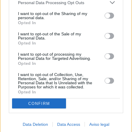
Personal Data Processing Opt Outs
negar su consentimiento. Tenga en cuenta que algún
procesamiento de sus datos personales puede no requerir
I want to opt-out of the Sharing of my
de su consentimiento, pero usted tiene el derecho de
personal data.
rechazar tal procesamiento. Sus preferencias se aplicarán
Opted In
solo a este sitio web. Puede cambiar sus preferencias en
I want to opt-out of the Sale of my
cualquier momento entrando de nuevo en este sitio web o
Personal Data.
visitando nuestra política de privacidad.
Opted In
I want to opt-out of processing my
Personal Data for Targeted Advertising.
Opted In
I want to opt-out of Collection, Use,
Retention, Sale, and/or Sharing of my
Personal Data that Is Unrelated with the
Purposes for which it was collected.
Opted In
CONFIRM
Data Deletion
Data Access
Aviso legal