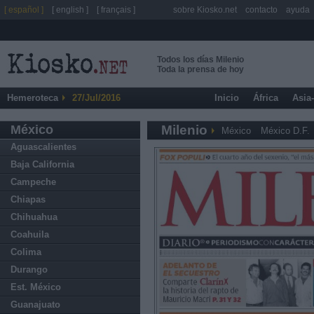
[ español ]
[ english ]
[ français ]
sobre Kiosko.net
contacto
ayuda
Todos los días Milenio
Toda la prensa de hoy
Hemeroteca
27/Jul/2016
Inicio
África
Asia
México
Milenio
México
México D.F.
Aguascalientes
Baja California
Campeche
Chiapas
Chihuahua
Coahuila
Colima
Durango
Est. México
Guanajuato