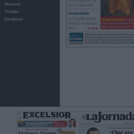
Veracruz
Yucatán
Zacatecas