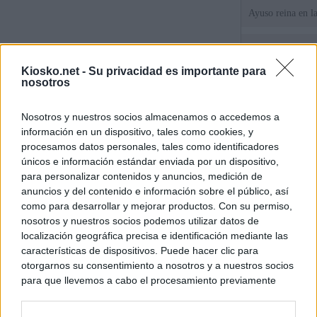
Ayuso reina en l
El juez propone j
la filtración de i
Kiosko.net -
Su privacidad es importante para
jefa" Ayuso
nosotros
"¿Cuál es el plan
Nosotros y nuestros socios almacenamos o accedemos a
WhatsApp, Faceb
información en un dispositivo, tales como cookies, y
un nuevo cruce a
15 de agosto
procesamos datos personales, tales como identificadores
únicos e información estándar enviada por un dispositivo,
para personalizar contenidos y anuncios, medición de
© Kiosko.net
Aviso Legal
Privacidad y Cookies
anuncios y del contenido e información sobre el público, así
como para desarrollar y mejorar productos. Con su permiso,
nosotros y nuestros socios podemos utilizar datos de
localización geográfica precisa e identificación mediante las
características de dispositivos. Puede hacer clic para
otorgarnos su consentimiento a nosotros y a nuestros socios
para que llevemos a cabo el procesamiento previamente
descrito. De forma alternativa, puede acceder a información
más detallada y cambiar sus preferencias antes de otorgar o