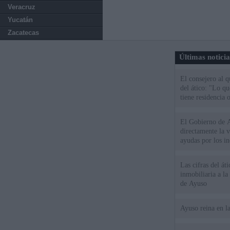
Veracruz
Yucatán
Zacatecas
Últimas notici
El consejero al 
del ático: "Lo q
tiene residencia o
El Gobierno de A
directamente la 
ayudas por los i
Las cifras del át
inmobiliaria a l
de Ayuso
Ayuso reina en l