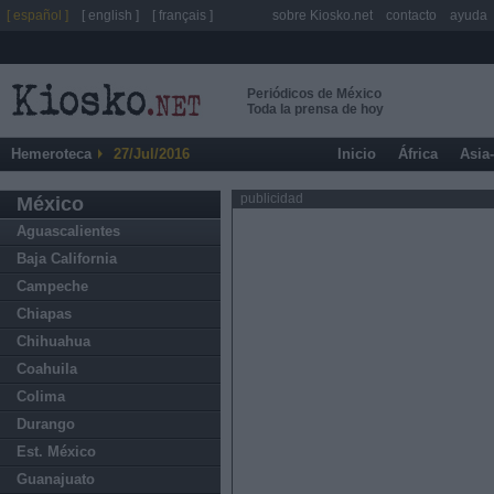
[ español ]
[ english ]
[ français ]
sobre Kiosko.net
contacto
ayuda
Periódicos de México
Toda la prensa de hoy
Hemeroteca
27/Jul/2016
Inicio
África
Asia
publicidad
México
Aguascalientes
Baja California
Campeche
Chiapas
Chihuahua
Coahuila
Colima
Durango
Est. México
Guanajuato