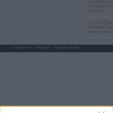
El juez propone j
la filtración de i
jefa" Ayuso
"¿Cuál es el plan
WhatsApp, Faceb
un nuevo cruce a
15 de agosto
© Kiosko.net
Aviso Legal
Privacidad y Cookies