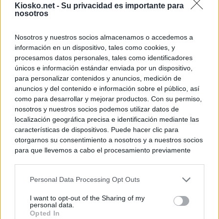
Kiosko.net -
Su privacidad es importante para
nosotros
Nosotros y nuestros socios almacenamos o accedemos a
información en un dispositivo, tales como cookies, y
procesamos datos personales, tales como identificadores
únicos e información estándar enviada por un dispositivo,
para personalizar contenidos y anuncios, medición de
anuncios y del contenido e información sobre el público, así
como para desarrollar y mejorar productos. Con su permiso,
nosotros y nuestros socios podemos utilizar datos de
localización geográfica precisa e identificación mediante las
características de dispositivos. Puede hacer clic para
otorgarnos su consentimiento a nosotros y a nuestros socios
para que llevemos a cabo el procesamiento previamente
descrito. De forma alternativa, puede acceder a información
más detallada y cambiar sus preferencias antes de otorgar o
Personal Data Processing Opt Outs
negar su consentimiento. Tenga en cuenta que algún
procesamiento de sus datos personales puede no requerir
I want to opt-out of the Sharing of my
de su consentimiento, pero usted tiene el derecho de
personal data.
rechazar tal procesamiento. Sus preferencias se aplicarán
Opted In