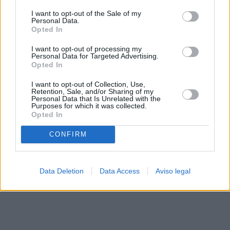
solo a este sitio web. Puede cambiar sus preferencias en
I want to opt-out of the Sale of my
cualquier momento entrando de nuevo en este sitio web o
Personal Data.
visitando nuestra política de privacidad.
Opted In
I want to opt-out of processing my
Personal Data for Targeted Advertising.
Opted In
I want to opt-out of Collection, Use,
Retention, Sale, and/or Sharing of my
Personal Data that Is Unrelated with the
Purposes for which it was collected.
Opted In
CONFIRM
Data Deletion
Data Access
Aviso legal