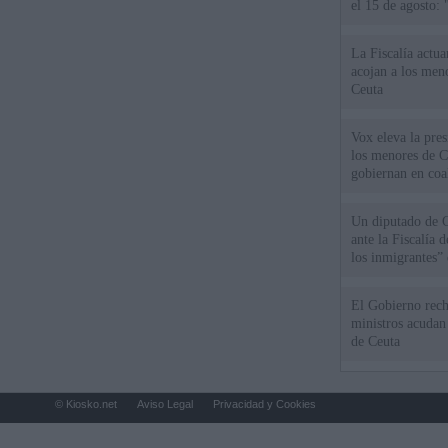
el 15 de agosto:
La Fiscalía actu
acojan a los meno
Ceuta
Vox eleva la pres
los menores de C
gobiernan en coa
Un diputado de 
ante la Fiscalía 
los inmigrantes”
El Gobierno rech
ministros acudan 
de Ceuta
© Kiosko.net
Aviso Legal
Privacidad y Cookies