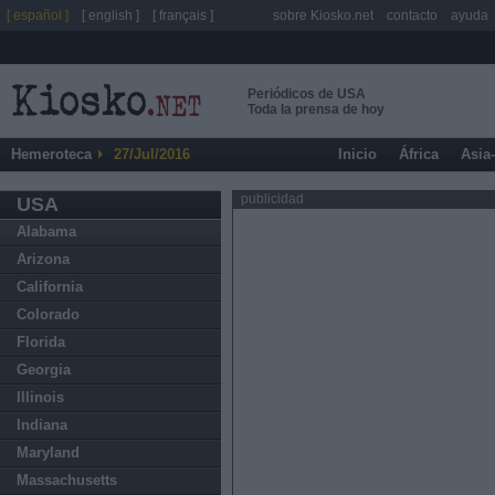
[ español ]
[ english ]
[ français ]
sobre Kiosko.net
contacto
ayuda
Periódicos de USA
Toda la prensa de hoy
Hemeroteca
27/Jul/2016
Inicio
África
Asia
publicidad
USA
Alabama
Arizona
California
Colorado
Florida
Georgia
Illinois
Indiana
Maryland
Massachusetts