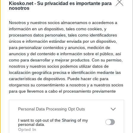
Kiosko.net -
Su privacidad es importante para
nosotros
Nosotros y nuestros socios almacenamos o accedemos a
información en un dispositivo, tales como cookies, y
procesamos datos personales, tales como identificadores
únicos e información estándar enviada por un dispositivo,
para personalizar contenidos y anuncios, medición de
anuncios y del contenido e información sobre el público, así
como para desarrollar y mejorar productos. Con su permiso,
nosotros y nuestros socios podemos utilizar datos de
localización geográfica precisa e identificación mediante las
características de dispositivos. Puede hacer clic para
otorgarnos su consentimiento a nosotros y a nuestros socios
para que llevemos a cabo el procesamiento previamente
descrito. De forma alternativa, puede acceder a información
más detallada y cambiar sus preferencias antes de otorgar o
Personal Data Processing Opt Outs
negar su consentimiento. Tenga en cuenta que algún
procesamiento de sus datos personales puede no requerir
I want to opt-out of the Sharing of my
de su consentimiento, pero usted tiene el derecho de
personal data.
rechazar tal procesamiento. Sus preferencias se aplicarán
Opted In