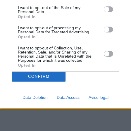
solo a este sitio web. Puede cambiar sus preferencias en
I want to opt-out of the Sale of my
cualquier momento entrando de nuevo en este sitio web o
Personal Data.
visitando nuestra política de privacidad.
Opted In
I want to opt-out of processing my
Personal Data for Targeted Advertising.
Opted In
I want to opt-out of Collection, Use,
Retention, Sale, and/or Sharing of my
Personal Data that Is Unrelated with the
Purposes for which it was collected.
Opted In
CONFIRM
Data Deletion
Data Access
Aviso legal