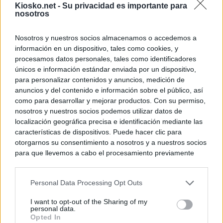
Kiosko.net -
Su privacidad es importante para
nosotros
Nosotros y nuestros socios almacenamos o accedemos a
información en un dispositivo, tales como cookies, y
procesamos datos personales, tales como identificadores
únicos e información estándar enviada por un dispositivo,
para personalizar contenidos y anuncios, medición de
anuncios y del contenido e información sobre el público, así
como para desarrollar y mejorar productos. Con su permiso,
nosotros y nuestros socios podemos utilizar datos de
localización geográfica precisa e identificación mediante las
características de dispositivos. Puede hacer clic para
otorgarnos su consentimiento a nosotros y a nuestros socios
para que llevemos a cabo el procesamiento previamente
descrito. De forma alternativa, puede acceder a información
más detallada y cambiar sus preferencias antes de otorgar o
Personal Data Processing Opt Outs
negar su consentimiento. Tenga en cuenta que algún
procesamiento de sus datos personales puede no requerir
I want to opt-out of the Sharing of my
de su consentimiento, pero usted tiene el derecho de
personal data.
rechazar tal procesamiento. Sus preferencias se aplicarán
Opted In