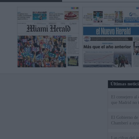
Últimas notic
El consejero al
que Madrid no ti
El Gobierno de 
Chamberí a ayud
Las cifras del á