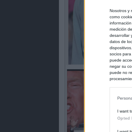
Nosotros y 
como cookie
información
medición de
desarrollar
datos de loc
dispositivo
socios para
puede acced
negar su co
puede no re
procesamien
preferencia
política de 
Persona
I want t
Opted 
I want t