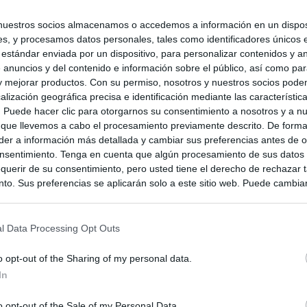
nuestros socios almacenamos o accedemos a información en un disposi
s, y procesamos datos personales, tales como identificadores únicos 
 estándar enviada por un dispositivo, para personalizar contenidos y a
 anuncios y del contenido e información sobre el público, así como pa
 y mejorar productos. Con su permiso, nosotros y nuestros socios podem
alización geográfica precisa e identificación mediante las característic
s. Puede hacer clic para otorgarnos su consentimiento a nosotros y a n
 que llevemos a cabo el procesamiento previamente descrito. De forma 
er a información más detallada y cambiar sus preferencias antes de o
nsentimiento. Tenga en cuenta que algún procesamiento de sus datos
querir de su consentimiento, pero usted tiene el derecho de rechazar t
to. Sus preferencias se aplicarán solo a este sitio web. Puede cambia
s en cualquier momento entrando de nuevo en este sitio web o visitan
privacidad.
l Data Processing Opt Outs
o opt-out of the Sharing of my personal data.
In
o opt-out of the Sale of my Personal Data.