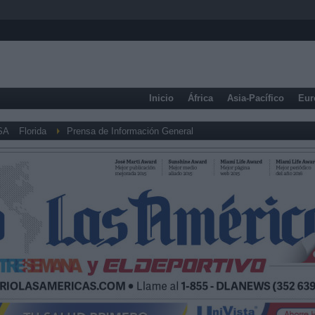
Inicio
África
Asia-Pacífico
Eur
SA
Florida
Prensa de Información General