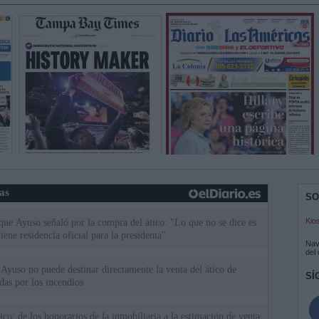
ias
SO
Kio
 que Ayuso señaló por la compra del ático: "Lo que no se dice es
ene residencia oficial para la presidenta"
Nav
del
Ayuso no puede destinar directamente la venta del ático de
SÍ
as por los incendios
tico: de los honorarios de la inmobiliaria a la estimación de venta