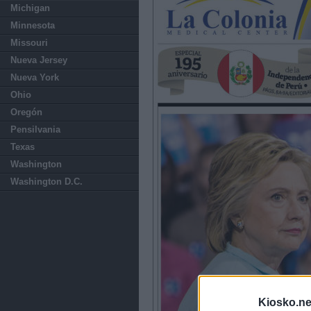
Michigan
Minnesota
Missouri
Nueva Jersey
Nueva York
Ohio
Oregón
Pensilvania
Texas
Washington
Washington D.C.
Kiosko.ne