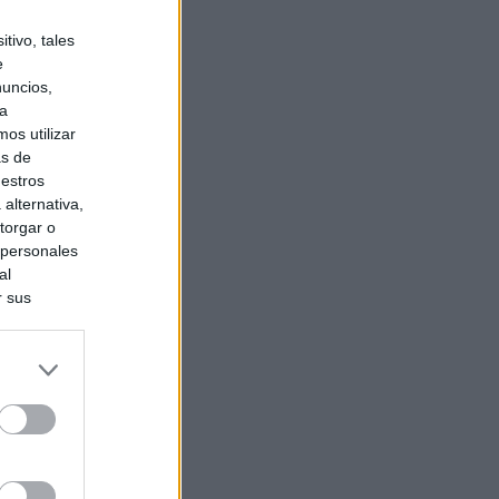
tivo, tales
e
nuncios,
ra
os utilizar
as de
uestros
alternativa,
torgar o
 personales
al
r sus
do nuestra