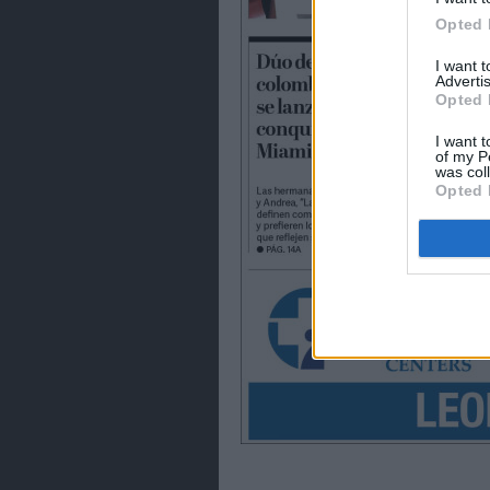
Opted 
I want 
Advertis
Opted 
I want t
of my P
was col
Opted 