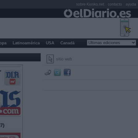
sobre Kiosko.net
contacto
ayuda
opa
Latinoamérica
USA
Canadá
sitio web