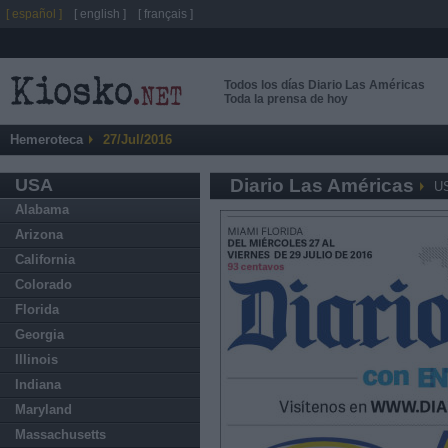
[ español ]
[ english ]
[ français ]
Todos los días Diario Las Américas
Toda la prensa de hoy
Hemeroteca
27/Jul/2016
USA
Diario Las Américas
U
Alabama
Arizona
California
Colorado
Florida
Georgia
Illinois
Indiana
Maryland
Massachusetts