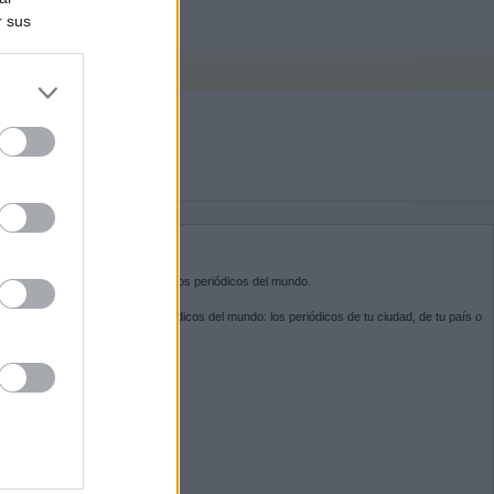
r sus
do nuestra
BRE KIOSKO.NET
sko.net
es la puerta de entrada a los periódicos del mundo.
ega por las portadas de los periódicos del mundo: los periódicos de tu ciudad, de tu país o
 otro extremo del mundo.
GUENOS