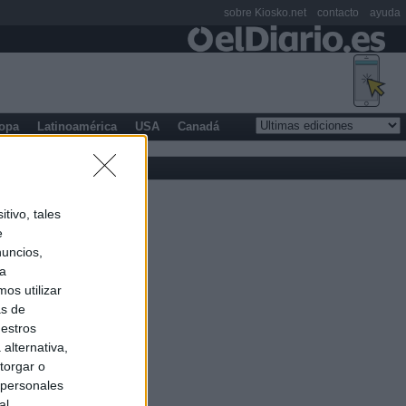
sobre Kiosko.net
contacto
ayuda
opa
Latinoamérica
USA
Canadá
tivo, tales
e
nuncios,
ra
os utilizar
as de
uestros
alternativa,
torgar o
 personales
al