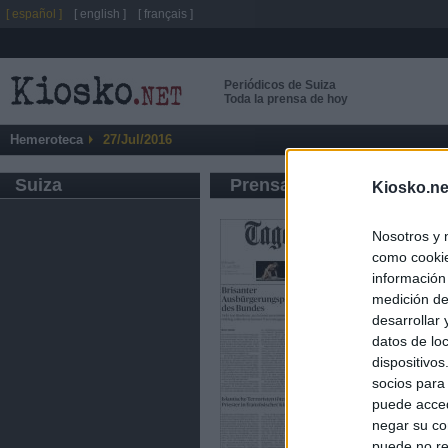
[ español ]
[ english ]
[ français ]
Periódicos de Suiza
Toda la prensa de hoy
Hemeroteca
27/Jul/2016
Suiza
Prensa de Información G
Kiosko.ne
Nosotros y 
como cookie
información
medición de
desarrollar
datos de loc
dispositivo
socios para
puede acced
negar su co
puede no re