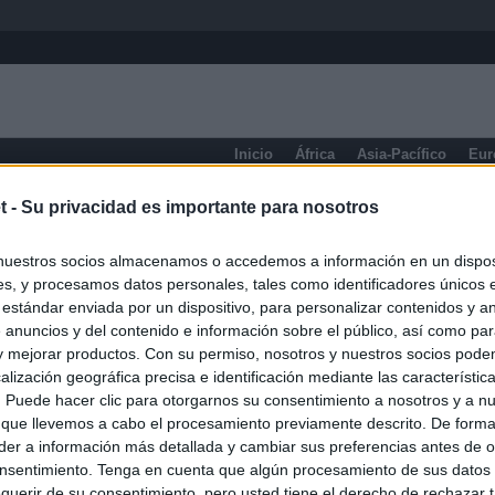
Inicio
África
Asia-Pacífico
Eur
eneral
t -
Su privacidad es importante para nosotros
nuestros socios almacenamos o accedemos a información en un disposi
s, y procesamos datos personales, tales como identificadores únicos 
 estándar enviada por un dispositivo, para personalizar contenidos y a
 anuncios y del contenido e información sobre el público, así como pa
 y mejorar productos. Con su permiso, nosotros y nuestros socios podem
alización geográfica precisa e identificación mediante las característic
s. Puede hacer clic para otorgarnos su consentimiento a nosotros y a n
 que llevemos a cabo el procesamiento previamente descrito. De forma 
er a información más detallada y cambiar sus preferencias antes de o
nsentimiento. Tenga en cuenta que algún procesamiento de sus datos
querir de su consentimiento, pero usted tiene el derecho de rechazar t