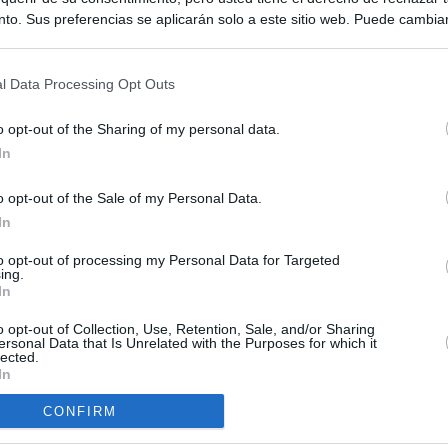
to. Sus preferencias se aplicarán solo a este sitio web. Puede cambia
s en cualquier momento entrando de nuevo en este sitio web o visitan
privacidad.
l Data Processing Opt Outs
o opt-out of the Sharing of my personal data.
In
o opt-out of the Sale of my Personal Data.
ias
In
SO
Kio
 que Ayuso señaló por la compra del ático: "Lo que no se dice es
to opt-out of processing my Personal Data for Targeted
ing.
ene residencia oficial para la presidenta"
Nav
In
del
Ayuso no puede destinar directamente la venta del ático de
o opt-out of Collection, Use, Retention, Sale, and/or Sharing
SÍ
as por los incendios
ersonal Data that Is Unrelated with the Purposes for which it
lected.
In
tico: de los honorarios de la inmobiliaria a la estimación de venta
e Ayuso
CONFIRM