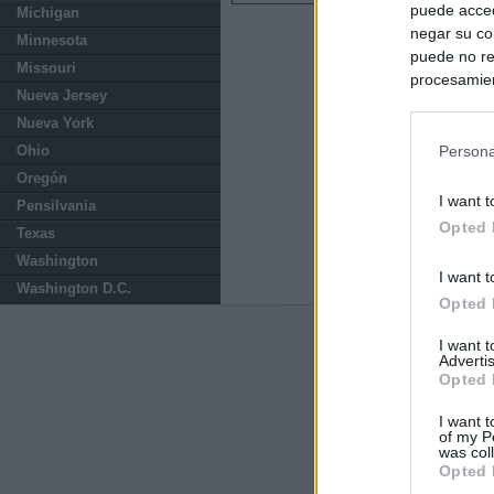
puede acced
Michigan
negar su co
Minnesota
puede no re
Missouri
procesamien
Nueva Jersey
preferencia
Nueva York
política de 
Ohio
Persona
Oregón
I want t
Pensilvania
Opted 
Texas
Washington
I want t
Washington D.C.
Opted 
Últimas notic
I want 
Advertis
Opted 
El Gobierno da u
España o adopt
I want t
of my P
was col
Italia rechaza 
Opted 
España hasta el