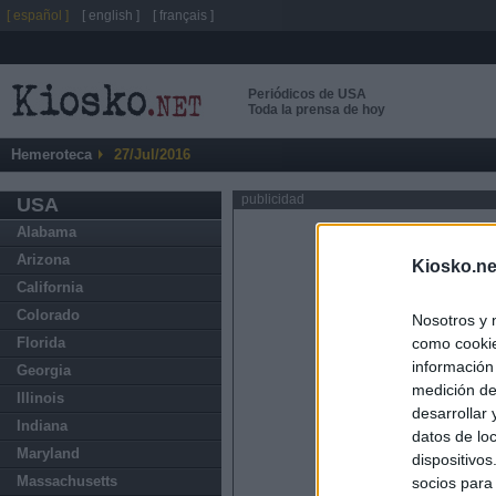
[ español ]
[ english ]
[ français ]
Periódicos de USA
Toda la prensa de hoy
Hemeroteca
27/Jul/2016
publicidad
USA
Alabama
Arizona
Kiosko.ne
California
Colorado
Nosotros y 
como cookie
Florida
información
Georgia
medición de
Illinois
desarrollar
Indiana
datos de loc
Maryland
dispositivo
Massachusetts
socios para