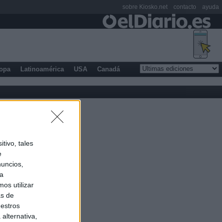
sobre Kiosko.net
contacto
ayuda
opa
Latinoamérica
USA
Canadá
tivo, tales
e
nuncios,
ra
os utilizar
as de
uestros
alternativa,