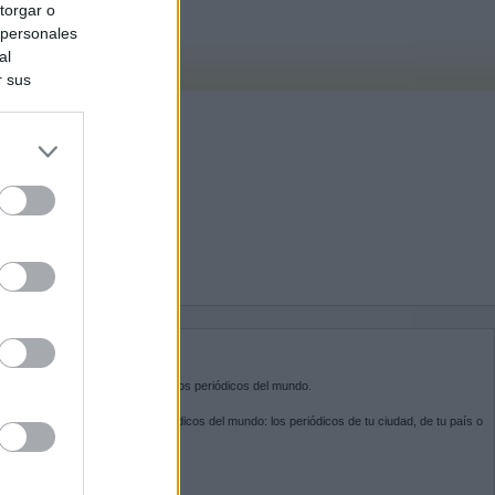
torgar o
 personales
al
r sus
do nuestra
BRE KIOSKO.NET
sko.net
es la puerta de entrada a los periódicos del mundo.
ega por las portadas de los periódicos del mundo: los periódicos de tu ciudad, de tu país o
 otro extremo del mundo.
GUENOS