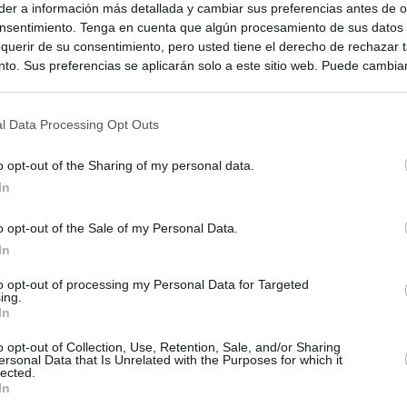
er a información más detallada y cambiar sus preferencias antes de o
nsentimiento. Tenga en cuenta que algún procesamiento de sus datos
querir de su consentimiento, pero usted tiene el derecho de rechazar t
to. Sus preferencias se aplicarán solo a este sitio web. Puede cambia
s en cualquier momento entrando de nuevo en este sitio web o visitan
privacidad.
l Data Processing Opt Outs
o opt-out of the Sharing of my personal data.
In
o opt-out of the Sale of my Personal Data.
In
ias
to opt-out of processing my Personal Data for Targeted
SO
ing.
In
Kio
n ultimátum a Italia: o levanta los controles a viajeros de
ará "medidas proporcionales"
o opt-out of Collection, Use, Retention, Sale, and/or Sharing
Nav
del
ersonal Data that Is Unrelated with the Purposes for which it
lected.
el ultimátum del Gobierno y mantiene los controles a viajeros de
In
SÍ
 15 de agosto: "No aceptamos imposiciones"