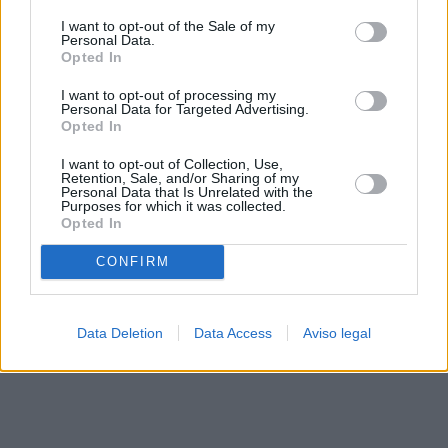
solo a este sitio web. Puede cambiar sus preferencias en
I want to opt-out of the Sale of my
cualquier momento entrando de nuevo en este sitio web o
Personal Data.
visitando nuestra política de privacidad.
Opted In
I want to opt-out of processing my
Personal Data for Targeted Advertising.
Opted In
I want to opt-out of Collection, Use,
Retention, Sale, and/or Sharing of my
Personal Data that Is Unrelated with the
Purposes for which it was collected.
Opted In
CONFIRM
Data Deletion
Data Access
Aviso legal