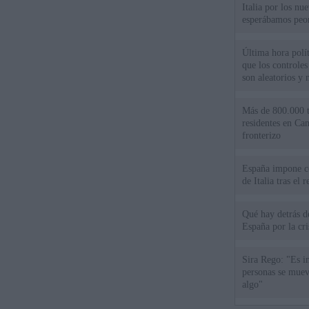
Italia por los nu
esperábamos peo
Última hora políti
que los controles
son aleatorios y 
Más de 800.000 t
residentes en Can
fronterizo
España impone co
de Italia tras el
Qué hay detrás d
España por la cri
Sira Rego: "Es i
personas se muev
algo"