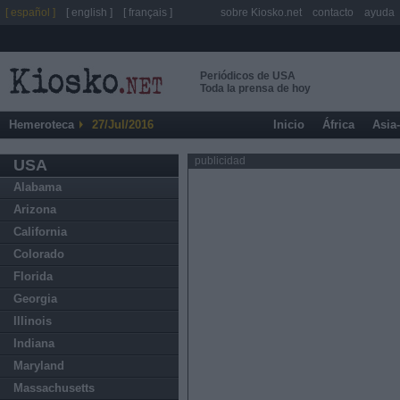
[ español ]
[ english ]
[ français ]
sobre Kiosko.net
contacto
ayuda
Periódicos de USA
Toda la prensa de hoy
Hemeroteca
27/Jul/2016
Inicio
África
Asia
publicidad
USA
Alabama
Arizona
California
Colorado
Florida
Georgia
Illinois
Indiana
Maryland
Massachusetts