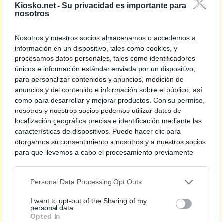
Kiosko.net -
Su privacidad es importante para
nosotros
Nosotros y nuestros socios almacenamos o accedemos a
información en un dispositivo, tales como cookies, y
procesamos datos personales, tales como identificadores
únicos e información estándar enviada por un dispositivo,
para personalizar contenidos y anuncios, medición de
anuncios y del contenido e información sobre el público, así
como para desarrollar y mejorar productos. Con su permiso,
nosotros y nuestros socios podemos utilizar datos de
localización geográfica precisa e identificación mediante las
características de dispositivos. Puede hacer clic para
otorgarnos su consentimiento a nosotros y a nuestros socios
para que llevemos a cabo el procesamiento previamente
descrito. De forma alternativa, puede acceder a información
más detallada y cambiar sus preferencias antes de otorgar o
Personal Data Processing Opt Outs
negar su consentimiento. Tenga en cuenta que algún
procesamiento de sus datos personales puede no requerir
I want to opt-out of the Sharing of my
de su consentimiento, pero usted tiene el derecho de
personal data.
rechazar tal procesamiento. Sus preferencias se aplicarán
Opted In