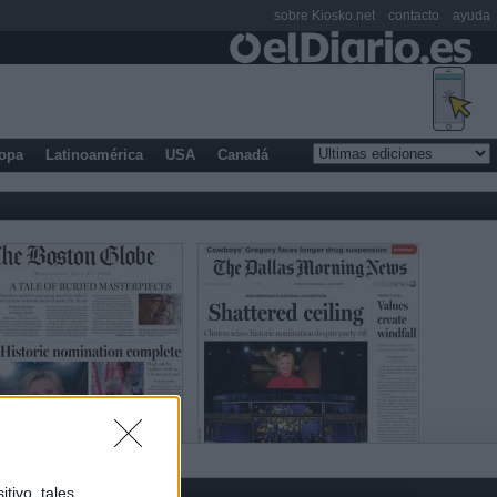
sobre Kiosko.net
contacto
ayuda
opa
Latinoamérica
USA
Canadá
tivo, tales