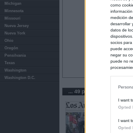
Michigan
como cookie
Minnesota
información
medición de
Missouri
desarrollar
Nueva Jersey
datos de loc
Nueva York
dispositivo
Ohio
socios para
Oregón
puede acced
negar su co
Pensilvania
puede no re
Texas
procesamien
Washington
preferencia
Washington D.C.
política de 
Persona
... 49 periódicos de USA
I want t
Opted 
I want t
Opted 