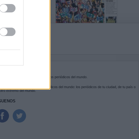
BRE KIOSKO.NET
sko.net
es la puerta de entrada a los periódicos del mundo.
ega por las portadas de los periódicos del mundo: los periódicos de tu ciudad, de tu país o
 otro extremo del mundo.
GUENOS