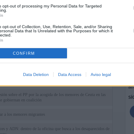
to opt-out of processing my Personal Data for Targeted
ing.
In
o opt-out of Collection, Use, Retention, Sale, and/or Sharing
ersonal Data that Is Unrelated with the Purposes for which it
lected.
In
CONFIRM
ias
SO
Data Deletion
Data Access
Aviso legal
Kio
 la alerta en Ceuta y estrecha la coordinación con Marruecos
adas a cruzar la frontera
Nav
del
esión sobre el PP por la acogida de los menores de Ceuta en las
SÍ
e gobiernan en coalición
iar a los menores migrantes
rices y ADN: dentro de la oficina que busca a los desaparecidos de