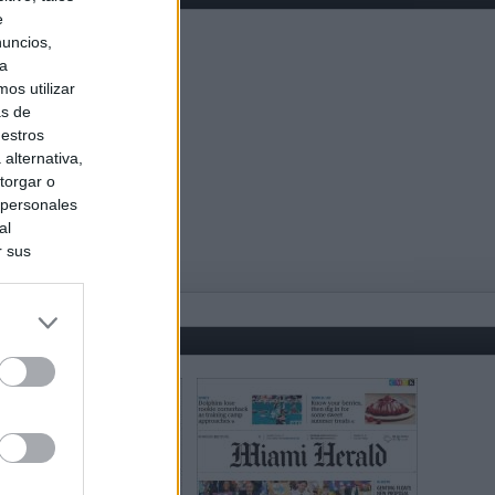
e
nuncios,
ra
os utilizar
as de
uestros
alternativa,
torgar o
 personales
al
r sus
do nuestra