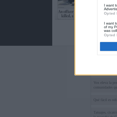
I want 
Advertis
Opted 
I want t
of my P
was col
Opted 
Últimas notic
España mantiene
tras nuevas llam
Vox eleva la pr
comunidades qu
Qué fácil es od
Tatuajes, cicat