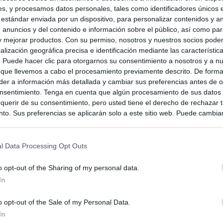
s, y procesamos datos personales, tales como identificadores únicos 
 estándar enviada por un dispositivo, para personalizar contenidos y a
 anuncios y del contenido e información sobre el público, así como pa
 y mejorar productos. Con su permiso, nosotros y nuestros socios podem
alización geográfica precisa e identificación mediante las característic
s. Puede hacer clic para otorgarnos su consentimiento a nosotros y a n
 que llevemos a cabo el procesamiento previamente descrito. De forma 
er a información más detallada y cambiar sus preferencias antes de o
nsentimiento. Tenga en cuenta que algún procesamiento de sus datos
querir de su consentimiento, pero usted tiene el derecho de rechazar t
to. Sus preferencias se aplicarán solo a este sitio web. Puede cambia
s en cualquier momento entrando de nuevo en este sitio web o visitan
privacidad.
l Data Processing Opt Outs
o opt-out of the Sharing of my personal data.
In
o opt-out of the Sale of my Personal Data.
In