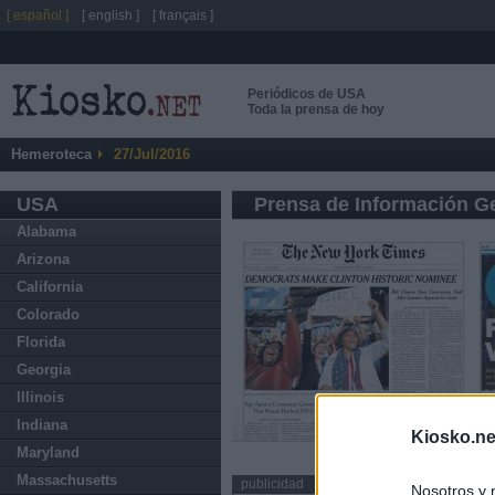
[ español ]
[ english ]
[ français ]
Periódicos de USA
Toda la prensa de hoy
Hemeroteca
27/Jul/2016
USA
Prensa de Información G
Alabama
Arizona
California
Colorado
Florida
Georgia
Illinois
Indiana
Kiosko.ne
Maryland
Massachusetts
publicidad
Nosotros y 