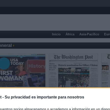
Inicio
África
Asia-Pacífico
Eur
eneral
t -
Su privacidad es importante para nosotros
Prensa Económica
nuestros socios almacenamos o accedemos a información en un disposi