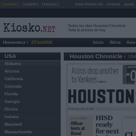
[ español ]
[ english ]
[ français ]
sobre Kiosko.net
contacto
ayuda
Todos los días Houston Chronicle
Toda la prensa de hoy
Hemeroteca
27/Jul/2016
Inicio
África
Asia
USA
Houston Chronicle
US
Alabama
Arizona
California
Colorado
Florida
Georgia
Illinois
Indiana
Maryland
Massachusetts