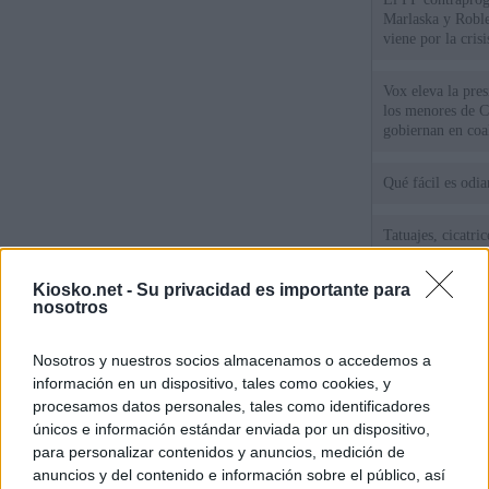
Marlaska y Roble
viene por la cris
Vox eleva la pres
los menores de C
gobiernan en coa
Qué fácil es odi
Tatuajes, cicatri
que busca a los d
Ceuta
Kiosko.net -
Su privacidad es importante para
nosotros
Herencia del esc
del PP: así es l
Nosotros y nuestros socios almacenamos o accedemos a
ático de Ayuso
información en un dispositivo, tales como cookies, y
procesamos datos personales, tales como identificadores
únicos e información estándar enviada por un dispositivo,
© Kiosko.net
Aviso Legal
Privacidad y Cookies
para personalizar contenidos y anuncios, medición de
anuncios y del contenido e información sobre el público, así