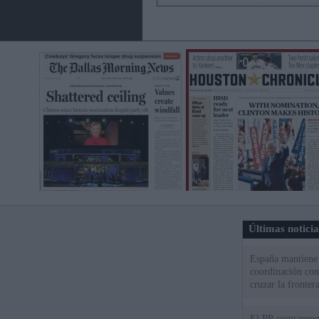
Últimas notici
España mantiene l
coordinación con
cruzar la fronter
El PP contraprog