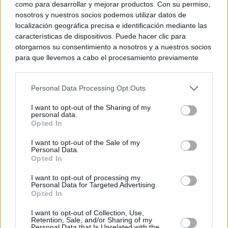
como para desarrollar y mejorar productos. Con su permiso,
nosotros y nuestros socios podemos utilizar datos de
localización geográfica precisa e identificación mediante las
características de dispositivos. Puede hacer clic para
otorgarnos su consentimiento a nosotros y a nuestros socios
para que llevemos a cabo el procesamiento previamente
descrito. De forma alternativa, puede acceder a información
más detallada y cambiar sus preferencias antes de otorgar o
Personal Data Processing Opt Outs
negar su consentimiento. Tenga en cuenta que algún
procesamiento de sus datos personales puede no requerir
I want to opt-out of the Sharing of my
de su consentimiento, pero usted tiene el derecho de
personal data.
rechazar tal procesamiento. Sus preferencias se aplicarán
Opted In
solo a este sitio web. Puede cambiar sus preferencias en
I want to opt-out of the Sale of my
cualquier momento entrando de nuevo en este sitio web o
Personal Data.
visitando nuestra política de privacidad.
Opted In
I want to opt-out of processing my
Personal Data for Targeted Advertising.
Opted In
I want to opt-out of Collection, Use,
Retention, Sale, and/or Sharing of my
Personal Data that Is Unrelated with the