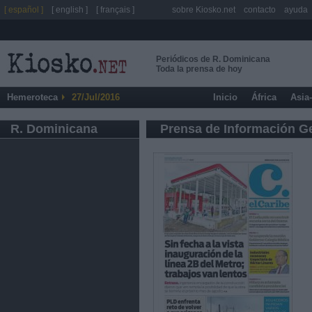
[ español ]
[ english ]
[ français ]
sobre Kiosko.net
contacto
ayuda
Periódicos de R. Dominicana
Toda la prensa de hoy
Hemeroteca
27/Jul/2016
Inicio
África
Asia
R. Dominicana
Prensa de Información G