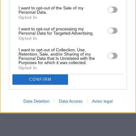
solo a este sitio web. Puede cambiar sus preferencias en
I want to opt-out of the Sale of my
cualquier momento entrando de nuevo en este sitio web o
Personal Data.
visitando nuestra política de privacidad.
Opted In
I want to opt-out of processing my
Personal Data for Targeted Advertising.
Opted In
I want to opt-out of Collection, Use,
Retention, Sale, and/or Sharing of my
Personal Data that Is Unrelated with the
Purposes for which it was collected.
Opted In
CONFIRM
Data Deletion
Data Access
Aviso legal