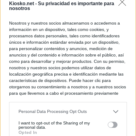
Kiosko.net -
Su privacidad es importante para
nosotros
Nosotros y nuestros socios almacenamos o accedemos a
información en un dispositivo, tales como cookies, y
procesamos datos personales, tales como identificadores
únicos e información estándar enviada por un dispositivo,
para personalizar contenidos y anuncios, medición de
anuncios y del contenido e información sobre el público, así
como para desarrollar y mejorar productos. Con su permiso,
nosotros y nuestros socios podemos utilizar datos de
localización geográfica precisa e identificación mediante las
características de dispositivos. Puede hacer clic para
otorgarnos su consentimiento a nosotros y a nuestros socios
para que llevemos a cabo el procesamiento previamente
descrito. De forma alternativa, puede acceder a información
más detallada y cambiar sus preferencias antes de otorgar o
Personal Data Processing Opt Outs
negar su consentimiento. Tenga en cuenta que algún
procesamiento de sus datos personales puede no requerir
I want to opt-out of the Sharing of my
de su consentimiento, pero usted tiene el derecho de
personal data.
rechazar tal procesamiento. Sus preferencias se aplicarán
Opted In