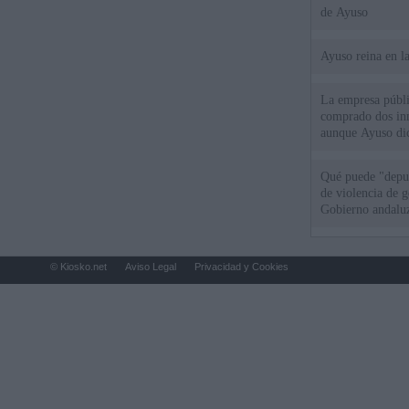
de Ayuso
Ayuso reina en l
La empresa públic
comprado dos inm
aunque Ayuso dic
el año"
Qué puede "depur
de violencia de g
Gobierno andalu
© Kiosko.net
Aviso Legal
Privacidad y Cookies